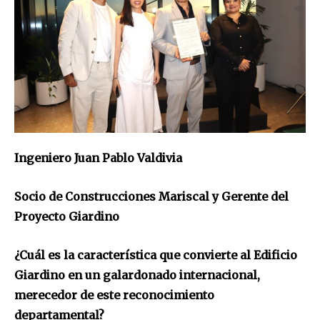
Join our community of
Ingeniero Juan Pablo Valdivia
SUBSCRIBERS and be part of the
conversation.
Socio de Construcciones Mariscal y Gerente del
To subscribe, simply enter your email address on our website
Proyecto Giardino
or click the subscribe button below. Don't worry, we respect
your privacy and won't spam your inbox. Your information is
¿Cuál es la característica que convierte al Edificio
safe with us.
Giardino en un galardonado internacional,
merecedor de este reconocimiento
departamental?