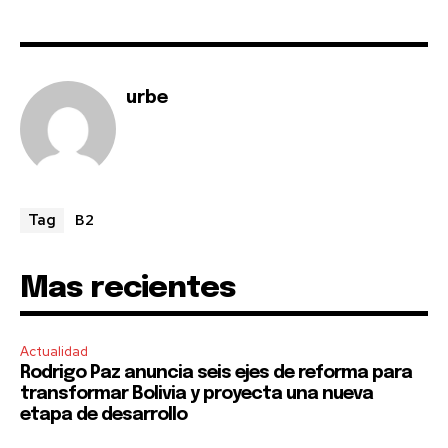
SUBSCRIBERS and be part of the
conversation.
To subscribe, simply enter your email address on our website
or click the subscribe button below. Don't worry, we respect
urbe
your privacy and won't spam your inbox. Your information is
safe with us.
B2
Tag
SUBSCRIBE
Mas recientes
I've read and accept the
Privacy Policy
.
Actualidad
Rodrigo Paz anuncia seis ejes de reforma para
transformar Bolivia y proyecta una nueva
etapa de desarrollo