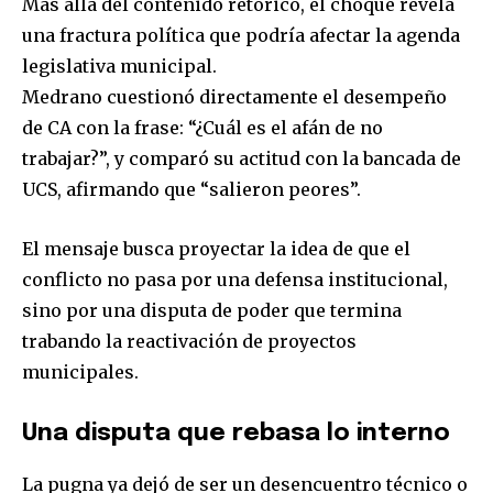
Más allá del contenido retórico, el choque revela
una fractura política que podría afectar la agenda
legislativa municipal.
Medrano cuestionó directamente el desempeño
Join our community of
de CA con la frase: “¿Cuál es el afán de no
SUBSCRIBERS and be part of the
trabajar?”, y comparó su actitud con la bancada de
conversation.
UCS, afirmando que “salieron peores”.
To subscribe, simply enter your email address on our website
or click the subscribe button below. Don't worry, we respect
El mensaje busca proyectar la idea de que el
your privacy and won't spam your inbox. Your information is
conflicto no pasa por una defensa institucional,
safe with us.
sino por una disputa de poder que termina
trabando la reactivación de proyectos
municipales.
SUBSCRIBE
Una disputa que rebasa lo interno
La pugna ya dejó de ser un desencuentro técnico o
I've read and accept the
Privacy Policy
.