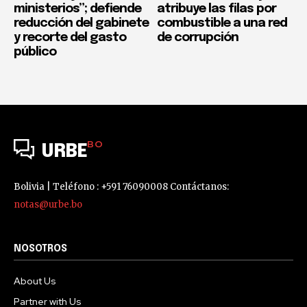
ministerios”; defiende
atribuye las filas por
reducción del gabinete
combustible a una red
y recorte del gasto
de corrupción
público
BO
URBE
Bolivia | Teléfono : +591 76090008 Contáctanos:
notas@urbe.bo
NOSOTROS
About Us
Partner with Us