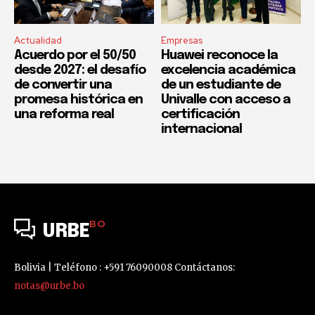
Actualidad
Empresas
Acuerdo por el 50/50
Huawei reconoce la
desde 2027: el desafío
excelencia académica
de convertir una
de un estudiante de
promesa histórica en
Univalle con acceso a
una reforma real
certificación
internacional
BO
URBE
Bolivia | Teléfono : +591 76090008 Contáctanos:
notas@urbe.bo