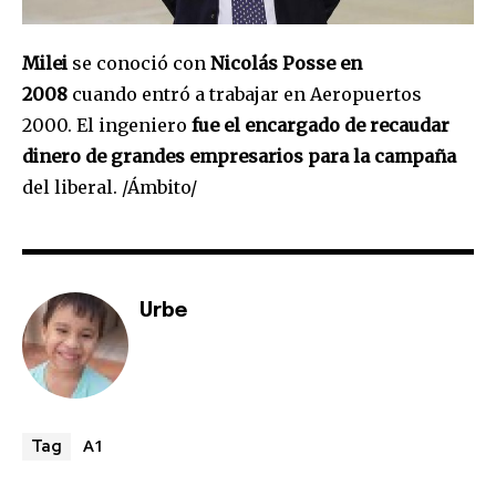
To subscribe, simply enter your email address on our website
or click the subscribe button below. Don't worry, we respect
Milei
se conoció con
Nicolás Posse en
your privacy and won't spam your inbox. Your information is
2008
cuando entró a trabajar en Aeropuertos
safe with us.
2000. El ingeniero
fue el encargado de recaudar
dinero de grandes empresarios para la campaña
del liberal. /Ámbito/
SUBSCRIBE
I've read and accept the
Privacy Policy
.
Urbe
A1
Tag