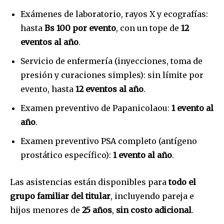
conversation.
Exámenes de laboratorio, rayos X y ecografías:
To subscribe, simply enter your email address on our website
hasta
Bs 100 por evento
, con un tope de
12
or click the subscribe button below. Don't worry, we respect
eventos al año
.
your privacy and won't spam your inbox. Your information is
safe with us.
Servicio de enfermería (inyecciones, toma de
presión y curaciones simples): sin límite por
evento, hasta
12 eventos al año
.
Examen preventivo de Papanicolaou:
1 evento al
SUBSCRIBE
año
.
Examen preventivo PSA completo (antígeno
I've read and accept the
Privacy Policy
.
prostático específico):
1 evento al año
.
Las asistencias están disponibles para
todo el
grupo familiar del titular
, incluyendo pareja e
hijos menores de
25 años
,
sin costo adicional
.