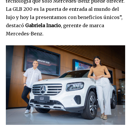
tecnología que solo Mercedes-Benz puede ofrecer.
Join our community of
SUBSCRIBERS and be part of the
La GLB 200 es la puerta de entrada al mundo del
conversation.
lujo y hoy la presentamos con beneficios únicos”,
destacó
Gabriela Inacio
, gerente de marca
To subscribe, simply enter your email address on our website
Mercedes-Benz.
or click the subscribe button below. Don't worry, we respect
your privacy and won't spam your inbox. Your information is
safe with us.
SUBSCRIBE
I've read and accept the
Privacy Policy
.