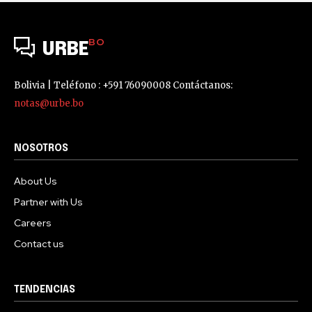
BO
URBE
Bolivia | Teléfono : +591 76090008 Contáctanos:
notas@urbe.bo
NOSOTROS
About Us
Partner with Us
Careers
Contact us
TENDENCIAS