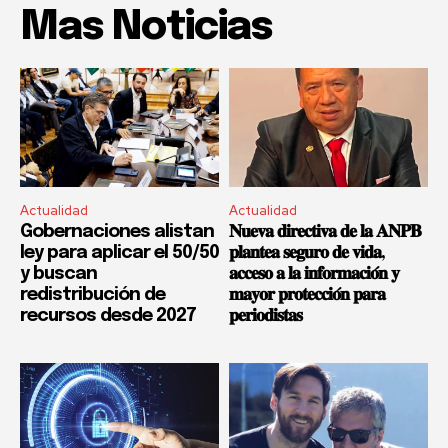
Mas Noticias
Actualidad
Actualidad
Gobernaciones alistan
𝐍𝐮𝐞𝐯𝐚 𝐝𝐢𝐫𝐞𝐜𝐭𝐢𝐯𝐚 𝐝𝐞 𝐥𝐚 𝐀𝐍𝐏𝐁
ley para aplicar el 50/50
𝐩𝐥𝐚𝐧𝐭𝐞𝐚 𝐬𝐞𝐠𝐮𝐫𝐨 𝐝𝐞 𝐯𝐢𝐝𝐚,
y buscan
𝐚𝐜𝐜𝐞𝐬𝐨 𝐚 𝐥𝐚 𝐢𝐧𝐟𝐨𝐫𝐦𝐚𝐜𝐢𝐨́𝐧 𝐲
redistribución de
𝐦𝐚𝐲𝐨𝐫 𝐩𝐫𝐨𝐭𝐞𝐜𝐜𝐢𝐨́𝐧 𝐩𝐚𝐫𝐚
recursos desde 2027
𝐩𝐞𝐫𝐢𝐨𝐝𝐢𝐬𝐭𝐚𝐬