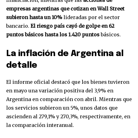
financiación, mientras que las
acciones de
empresas argentinas que cotizan en Wall Street
subieron hasta un 10%
lideradas por el sector
bancario.
El riesgo país cayó de golpe en 62
puntos básicos hasta los
1.420 puntos
básicos.
Join our community of
SUBSCRIBERS and be part of the
La inflación de Argentina al
conversation.
detalle
To subscribe, simply enter your email address on our website
or click the subscribe button below. Don't worry, we respect
El informe oficial destacó que los bienes tuvieron
your privacy and won't spam your inbox. Your information is
en mayo una variación positiva del 3,9% en
safe with us.
Argentina en comparación con abril. Mientras que
los servicios subieron un 5%, unos datos que
ascienden al 279,1% y 270,3%, respectivamente, en
la comparación interanual.
SUBSCRIBE