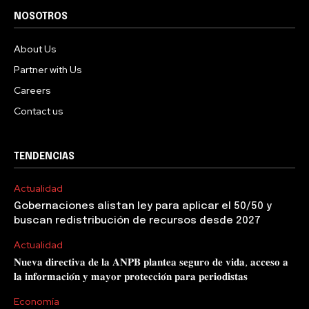
NOSOTROS
About Us
Partner with Us
Careers
Contact us
TENDENCIAS
Actualidad
Gobernaciones alistan ley para aplicar el 50/50 y
buscan redistribución de recursos desde 2027
Actualidad
𝐍𝐮𝐞𝐯𝐚 𝐝𝐢𝐫𝐞𝐜𝐭𝐢𝐯𝐚 𝐝𝐞 𝐥𝐚 𝐀𝐍𝐏𝐁 𝐩𝐥𝐚𝐧𝐭𝐞𝐚 𝐬𝐞𝐠𝐮𝐫𝐨 𝐝𝐞 𝐯𝐢𝐝𝐚, 𝐚𝐜𝐜𝐞𝐬𝐨 𝐚
𝐥𝐚 𝐢𝐧𝐟𝐨𝐫𝐦𝐚𝐜𝐢𝐨́𝐧 𝐲 𝐦𝐚𝐲𝐨𝐫 𝐩𝐫𝐨𝐭𝐞𝐜𝐜𝐢𝐨́𝐧 𝐩𝐚𝐫𝐚 𝐩𝐞𝐫𝐢𝐨𝐝𝐢𝐬𝐭𝐚𝐬
Economía