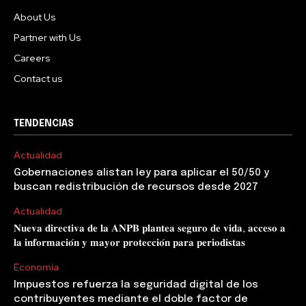
About Us
Partner with Us
Careers
Contact us
TENDENCIAS
Actualidad
Gobernaciones alistan ley para aplicar el 50/50 y
buscan redistribución de recursos desde 2027
Actualidad
𝐍𝐮𝐞𝐯𝐚 𝐝𝐢𝐫𝐞𝐜𝐭𝐢𝐯𝐚 𝐝𝐞 𝐥𝐚 𝐀𝐍𝐏𝐁 𝐩𝐥𝐚𝐧𝐭𝐞𝐚 𝐬𝐞𝐠𝐮𝐫𝐨 𝐝𝐞 𝐯𝐢𝐝𝐚, 𝐚𝐜𝐜𝐞𝐬𝐨 𝐚
𝐥𝐚 𝐢𝐧𝐟𝐨𝐫𝐦𝐚𝐜𝐢𝐨́𝐧 𝐲 𝐦𝐚𝐲𝐨𝐫 𝐩𝐫𝐨𝐭𝐞𝐜𝐜𝐢𝐨́𝐧 𝐩𝐚𝐫𝐚 𝐩𝐞𝐫𝐢𝐨𝐝𝐢𝐬𝐭𝐚𝐬
Economía
Impuestos refuerza la seguridad digital de los
contribuyentes mediante el doble factor de