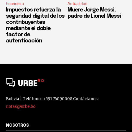
Economía
Actualidad
Impuestos refuerza la
Muere Jorge Messi,
seguridad digital de los
padre de Lionel Messi
contribuyentes
mediante el doble
factor de
autenticación
BO
URBE
Bolivia | Teléfono : +591 76090008 Contáctanos:
notas@urbe.bo
NOSOTROS