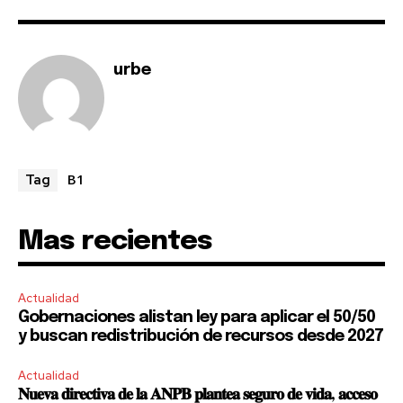
urbe
B1
Tag
Mas recientes
Actualidad
Gobernaciones alistan ley para aplicar el 50/50
y buscan redistribución de recursos desde 2027
Actualidad
𝐍𝐮𝐞𝐯𝐚 𝐝𝐢𝐫𝐞𝐜𝐭𝐢𝐯𝐚 𝐝𝐞 𝐥𝐚 𝐀𝐍𝐏𝐁 𝐩𝐥𝐚𝐧𝐭𝐞𝐚 𝐬𝐞𝐠𝐮𝐫𝐨 𝐝𝐞 𝐯𝐢𝐝𝐚, 𝐚𝐜𝐜𝐞𝐬𝐨