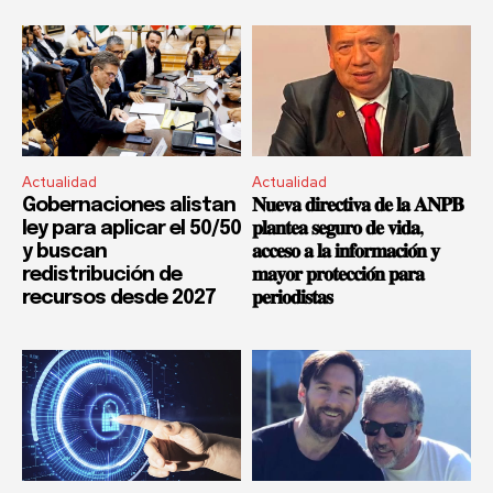
Actualidad
Actualidad
Gobernaciones alistan
𝐍𝐮𝐞𝐯𝐚 𝐝𝐢𝐫𝐞𝐜𝐭𝐢𝐯𝐚 𝐝𝐞 𝐥𝐚 𝐀𝐍𝐏𝐁
ley para aplicar el 50/50
𝐩𝐥𝐚𝐧𝐭𝐞𝐚 𝐬𝐞𝐠𝐮𝐫𝐨 𝐝𝐞 𝐯𝐢𝐝𝐚,
y buscan
𝐚𝐜𝐜𝐞𝐬𝐨 𝐚 𝐥𝐚 𝐢𝐧𝐟𝐨𝐫𝐦𝐚𝐜𝐢𝐨́𝐧 𝐲
redistribución de
𝐦𝐚𝐲𝐨𝐫 𝐩𝐫𝐨𝐭𝐞𝐜𝐜𝐢𝐨́𝐧 𝐩𝐚𝐫𝐚
recursos desde 2027
𝐩𝐞𝐫𝐢𝐨𝐝𝐢𝐬𝐭𝐚𝐬