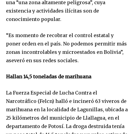
una “una zona altamente peligrosa”, cuya
existencia y actividades ilícitas son de
conocimiento popular.
“Es momento de recobrar el control estatal y
Join our community of
poner orden en el país. No podemos permitir más
SUBSCRIBERS and be part of the
conversation.
zonas incontrolables y microestados en Bolivia”,
aseveró en sus redes sociales.
To subscribe, simply enter your email address on our website
or click the subscribe button below. Don't worry, we respect
Hallan 14,5 toneladas de marihuana
your privacy and won't spam your inbox. Your information is
safe with us.
La Fuerza Especial de Lucha Contra el
Narcotráfico (Felcn) halló e incineró 63 viveros de
marihuana en la localidad de Lagunillas, ubicada a
25 kilómetros del municipio de Llallagua, en el
SUBSCRIBE
departamento de Potosí. La droga destruida tenía