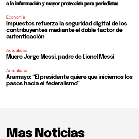
𝐚 𝐥𝐚 𝐢𝐧𝐟𝐨𝐫𝐦𝐚𝐜𝐢𝐨́𝐧 𝐲 𝐦𝐚𝐲𝐨𝐫 𝐩𝐫𝐨𝐭𝐞𝐜𝐜𝐢𝐨́𝐧 𝐩𝐚𝐫𝐚 𝐩𝐞𝐫𝐢𝐨𝐝𝐢𝐬𝐭𝐚𝐬
Economía
Impuestos refuerza la seguridad digital de los
contribuyentes mediante el doble factor de
autenticación
Actualidad
Muere Jorge Messi, padre de Lionel Messi
Actualidad
Aramayo: “El presidente quiere que iniciemos los
pasos hacia el federalismo”
Mas Noticias