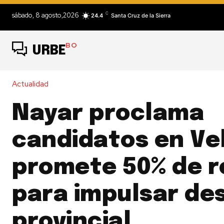
C
sábado, 8 agosto,2026
24.4
Santa Cruz de la Sierra
BO
URBE
Actualidad
Nayar proclama
candidatos en Ve
promete 50% de r
para impulsar des
provincial