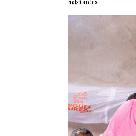
habitantes.
Join our commu
SUBSCRIBERS an
of the conversa