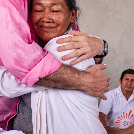
mail address on our website or click
t worry, we respect your privacy and
I've read and a
mation is safe with us.