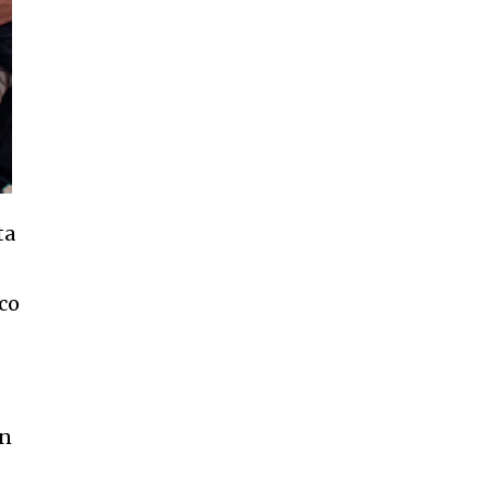
ta
co
án