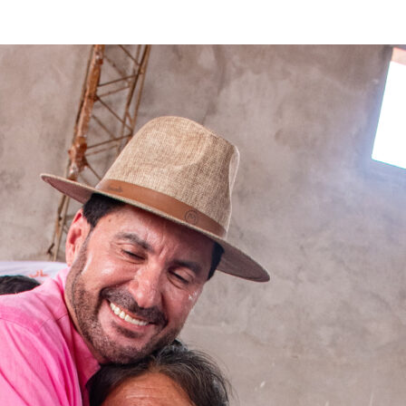
nity of
d be part
tion.