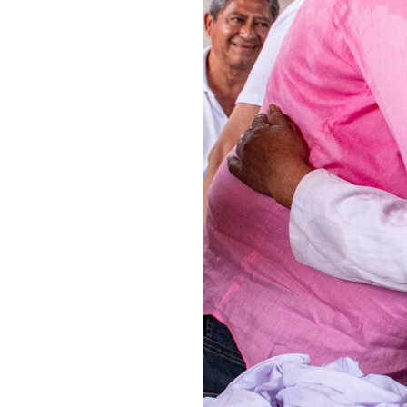
To subscribe, simply enter your e
the subscribe button below. Don'
won't spam your inbox. Your infor