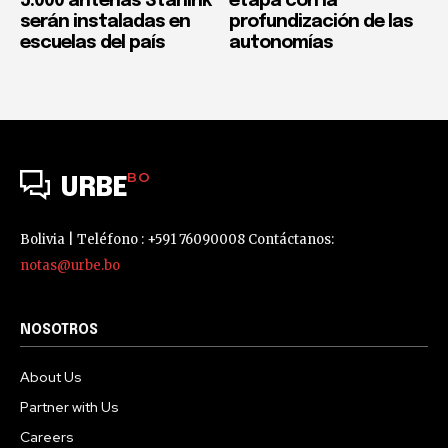
5.000 antenas Starlink
etapa con la
serán instaladas en
profundización de las
escuelas del país
autonomías
BO
URBE
Bolivia | Teléfono : +591 76090008 Contáctanos:
notas@urbe.bo
NOSOTROS
About Us
Partner with Us
Careers