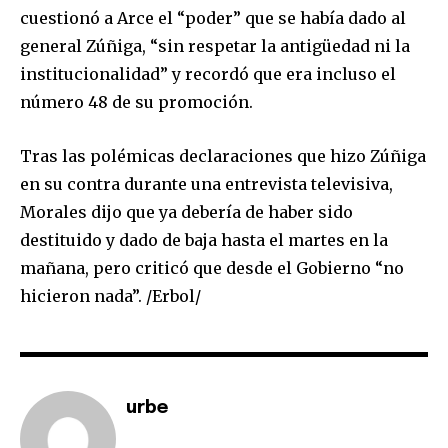
cuestionó a Arce el “poder” que se había dado al
general Zúñiga, “sin respetar la antigüedad ni la
Join our community of
institucionalidad” y recordó que era incluso el
SUBSCRIBERS and be part of the
número 48 de su promoción.
conversation.
Tras las polémicas declaraciones que hizo Zúñiga
To subscribe, simply enter your email address on our website
or click the subscribe button below. Don't worry, we respect
en su contra durante una entrevista televisiva,
your privacy and won't spam your inbox. Your information is
Morales dijo que ya debería de haber sido
safe with us.
destituido y dado de baja hasta el martes en la
mañana, pero criticó que desde el Gobierno “no
hicieron nada”. /Erbol/
SUBSCRIBE
I've read and accept the
Privacy Policy
.
urbe