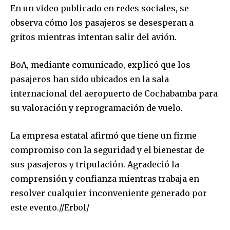
En un video publicado en redes sociales, se
observa cómo los pasajeros se desesperan a
gritos mientras intentan salir del avión.
BoA, mediante comunicado, explicó que los
pasajeros han sido ubicados en la sala
internacional del aeropuerto de Cochabamba para
su valoración y reprogramación de vuelo.
La empresa estatal afirmó que tiene un firme
compromiso con la seguridad y el bienestar de
sus pasajeros y tripulación. Agradeció la
Join our community of
comprensión y confianza mientras trabaja en
SUBSCRIBERS and be part of the
resolver cualquier inconveniente generado por
conversation.
este evento.//Erbol/
To subscribe, simply enter your email address on our website
or click the subscribe button below. Don't worry, we respect