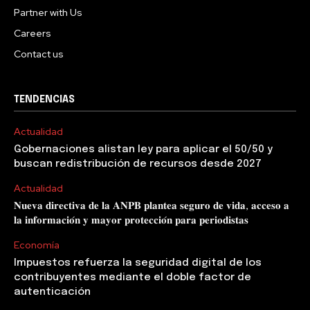
Partner with Us
Careers
Contact us
TENDENCIAS
Actualidad
Gobernaciones alistan ley para aplicar el 50/50 y
buscan redistribución de recursos desde 2027
Actualidad
𝐍𝐮𝐞𝐯𝐚 𝐝𝐢𝐫𝐞𝐜𝐭𝐢𝐯𝐚 𝐝𝐞 𝐥𝐚 𝐀𝐍𝐏𝐁 𝐩𝐥𝐚𝐧𝐭𝐞𝐚 𝐬𝐞𝐠𝐮𝐫𝐨 𝐝𝐞 𝐯𝐢𝐝𝐚, 𝐚𝐜𝐜𝐞𝐬𝐨 𝐚
𝐥𝐚 𝐢𝐧𝐟𝐨𝐫𝐦𝐚𝐜𝐢𝐨́𝐧 𝐲 𝐦𝐚𝐲𝐨𝐫 𝐩𝐫𝐨𝐭𝐞𝐜𝐜𝐢𝐨́𝐧 𝐩𝐚𝐫𝐚 𝐩𝐞𝐫𝐢𝐨𝐝𝐢𝐬𝐭𝐚𝐬
Economía
Impuestos refuerza la seguridad digital de los
contribuyentes mediante el doble factor de
autenticación