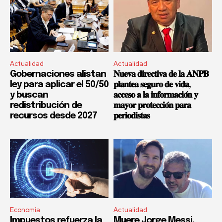
Actualidad
Actualidad
Gobernaciones alistan
𝐍𝐮𝐞𝐯𝐚 𝐝𝐢𝐫𝐞𝐜𝐭𝐢𝐯𝐚 𝐝𝐞 𝐥𝐚 𝐀𝐍𝐏𝐁
ley para aplicar el 50/50
𝐩𝐥𝐚𝐧𝐭𝐞𝐚 𝐬𝐞𝐠𝐮𝐫𝐨 𝐝𝐞 𝐯𝐢𝐝𝐚,
y buscan
𝐚𝐜𝐜𝐞𝐬𝐨 𝐚 𝐥𝐚 𝐢𝐧𝐟𝐨𝐫𝐦𝐚𝐜𝐢𝐨́𝐧 𝐲
redistribución de
𝐦𝐚𝐲𝐨𝐫 𝐩𝐫𝐨𝐭𝐞𝐜𝐜𝐢𝐨́𝐧 𝐩𝐚𝐫𝐚
recursos desde 2027
𝐩𝐞𝐫𝐢𝐨𝐝𝐢𝐬𝐭𝐚𝐬
Economía
Actualidad
Impuestos refuerza la
Muere Jorge Messi,