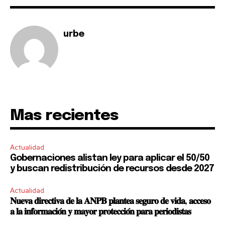
your privacy and won't spam your inbox. Your information is
safe with us.
urbe
SUBSCRIBE
I've read and accept the
Privacy Policy
.
Mas recientes
Actualidad
Gobernaciones alistan ley para aplicar el 50/50
y buscan redistribución de recursos desde 2027
Actualidad
𝐍𝐮𝐞𝐯𝐚 𝐝𝐢𝐫𝐞𝐜𝐭𝐢𝐯𝐚 𝐝𝐞 𝐥𝐚 𝐀𝐍𝐏𝐁 𝐩𝐥𝐚𝐧𝐭𝐞𝐚 𝐬𝐞𝐠𝐮𝐫𝐨 𝐝𝐞 𝐯𝐢𝐝𝐚, 𝐚𝐜𝐜𝐞𝐬𝐨
𝐚 𝐥𝐚 𝐢𝐧𝐟𝐨𝐫𝐦𝐚𝐜𝐢𝐨́𝐧 𝐲 𝐦𝐚𝐲𝐨𝐫 𝐩𝐫𝐨𝐭𝐞𝐜𝐜𝐢𝐨́𝐧 𝐩𝐚𝐫𝐚 𝐩𝐞𝐫𝐢𝐨𝐝𝐢𝐬𝐭𝐚𝐬