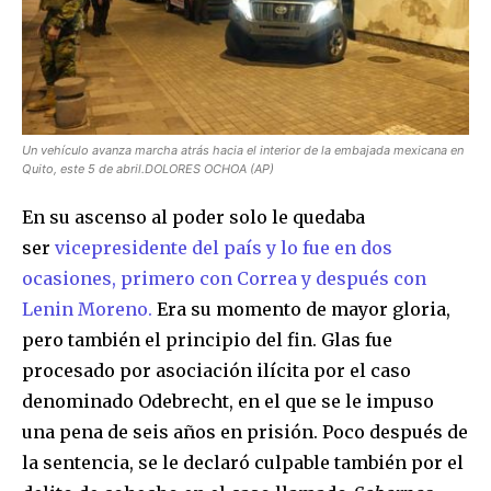
SUBSCRIBERS and be part of the
conversation.
To subscribe, simply enter your email address on our website
or click the subscribe button below. Don't worry, we respect
your privacy and won't spam your inbox. Your information is
safe with us.
Un vehículo avanza marcha atrás hacia el interior de la embajada mexicana en
Quito, este 5 de abril.DOLORES OCHOA (AP)
En su ascenso al poder solo le quedaba
ser
vicepresidente del país y lo fue en dos
ocasiones, primero con Correa y después con
SUBSCRIBE
Lenin Moreno.
Era su momento de mayor gloria,
pero también el principio del fin. Glas fue
I've read and accept the
Privacy Policy
.
procesado por asociación ilícita por el caso
denominado Odebrecht, en el que se le impuso
una pena de seis años en prisión. Poco después de
la sentencia, se le declaró culpable también por el