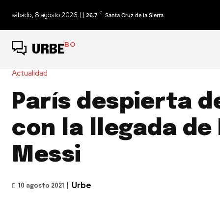
C
sábado, 8 agosto,2026
26.7
Santa Cruz de la Sierra
BO
URBE
Actualidad
París despierta d
con la llegada de 
Messi
|
Urbe
10 agosto 2021