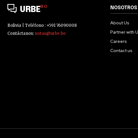
BO
NOSOTROS
URBE
About Us
Bolivia | Teléfono : +591 76090008
Partner with 
Contáctanos:
notas@urbe.bo
Careers
Contact us