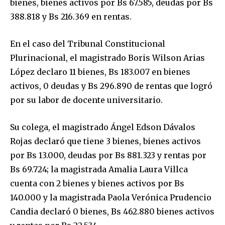
bienes, bienes activos por Bs 67.585, deudas por Bs
388.818 y Bs 216.369 en rentas.
En el caso del Tribunal Constitucional
Plurinacional, el magistrado Boris Wilson Arias
López declaro 11 bienes, Bs 183.007 en bienes
activos, 0 deudas y Bs 296.890 de rentas que logró
por su labor de docente universitario.
Su colega, el magistrado Ángel Edson Dávalos
Rojas declaró que tiene 3 bienes, bienes activos
Join our community of
por Bs 13.000, deudas por Bs 881.323 y rentas por
SUBSCRIBERS and be part of the
Bs 69.724; la magistrada Amalia Laura Villca
conversation.
cuenta con 2 bienes y bienes activos por Bs
To subscribe, simply enter your email address on our website
140.000 y la magistrada Paola Verónica Prudencio
or click the subscribe button below. Don't worry, we respect
Candia declaró 0 bienes, Bs 462.880 bienes activos
your privacy and won't spam your inbox. Your information is
safe with us.