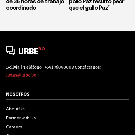
de 36 horas de trabajo
pollo Paz resultó peor
coordinado
que el gallo Paz”
BO
URBE
Bolivia | Teléfono : +591 76090008 Contáctanos:
notas@urbe.bo
NOSOTROS
About Us
Partner with Us
Careers