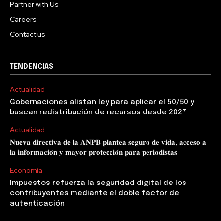
Partner with Us
Careers
Contact us
TENDENCIAS
Actualidad
Gobernaciones alistan ley para aplicar el 50/50 y
buscan redistribución de recursos desde 2027
Actualidad
𝐍𝐮𝐞𝐯𝐚 𝐝𝐢𝐫𝐞𝐜𝐭𝐢𝐯𝐚 𝐝𝐞 𝐥𝐚 𝐀𝐍𝐏𝐁 𝐩𝐥𝐚𝐧𝐭𝐞𝐚 𝐬𝐞𝐠𝐮𝐫𝐨 𝐝𝐞 𝐯𝐢𝐝𝐚, 𝐚𝐜𝐜𝐞𝐬𝐨 𝐚
𝐥𝐚 𝐢𝐧𝐟𝐨𝐫𝐦𝐚𝐜𝐢𝐨́𝐧 𝐲 𝐦𝐚𝐲𝐨𝐫 𝐩𝐫𝐨𝐭𝐞𝐜𝐜𝐢𝐨́𝐧 𝐩𝐚𝐫𝐚 𝐩𝐞𝐫𝐢𝐨𝐝𝐢𝐬𝐭𝐚𝐬
Economía
Impuestos refuerza la seguridad digital de los
contribuyentes mediante el doble factor de
autenticación