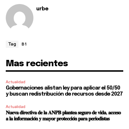
urbe
B1
Tag
Mas recientes
Actualidad
Gobernaciones alistan ley para aplicar el 50/50
y buscan redistribución de recursos desde 2027
Actualidad
𝐍𝐮𝐞𝐯𝐚 𝐝𝐢𝐫𝐞𝐜𝐭𝐢𝐯𝐚 𝐝𝐞 𝐥𝐚 𝐀𝐍𝐏𝐁 𝐩𝐥𝐚𝐧𝐭𝐞𝐚 𝐬𝐞𝐠𝐮𝐫𝐨 𝐝𝐞 𝐯𝐢𝐝𝐚, 𝐚𝐜𝐜𝐞𝐬𝐨
𝐚 𝐥𝐚 𝐢𝐧𝐟𝐨𝐫𝐦𝐚𝐜𝐢𝐨́𝐧 𝐲 𝐦𝐚𝐲𝐨𝐫 𝐩𝐫𝐨𝐭𝐞𝐜𝐜𝐢𝐨́𝐧 𝐩𝐚𝐫𝐚 𝐩𝐞𝐫𝐢𝐨𝐝𝐢𝐬𝐭𝐚𝐬