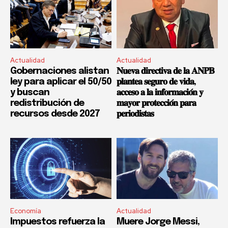
Actualidad
Actualidad
Gobernaciones alistan
𝐍𝐮𝐞𝐯𝐚 𝐝𝐢𝐫𝐞𝐜𝐭𝐢𝐯𝐚 𝐝𝐞 𝐥𝐚 𝐀𝐍𝐏𝐁
ley para aplicar el 50/50
𝐩𝐥𝐚𝐧𝐭𝐞𝐚 𝐬𝐞𝐠𝐮𝐫𝐨 𝐝𝐞 𝐯𝐢𝐝𝐚,
y buscan
𝐚𝐜𝐜𝐞𝐬𝐨 𝐚 𝐥𝐚 𝐢𝐧𝐟𝐨𝐫𝐦𝐚𝐜𝐢𝐨́𝐧 𝐲
redistribución de
𝐦𝐚𝐲𝐨𝐫 𝐩𝐫𝐨𝐭𝐞𝐜𝐜𝐢𝐨́𝐧 𝐩𝐚𝐫𝐚
recursos desde 2027
𝐩𝐞𝐫𝐢𝐨𝐝𝐢𝐬𝐭𝐚𝐬
Economía
Actualidad
Impuestos refuerza la
Muere Jorge Messi,