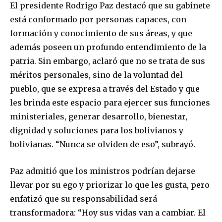
El presidente Rodrigo Paz destacó que su gabinete
está conformado por personas capaces, con
formación y conocimiento de sus áreas, y que
además poseen un profundo entendimiento de la
patria. Sin embargo, aclaró que no se trata de sus
méritos personales, sino de la voluntad del
pueblo, que se expresa a través del Estado y que
les brinda este espacio para ejercer sus funciones
ministeriales, generar desarrollo, bienestar,
dignidad y soluciones para los bolivianos y
bolivianas. “Nunca se olviden de eso”, subrayó.
Join our community of
Paz admitió que los ministros podrían dejarse
SUBSCRIBERS and be part of the
llevar por su ego y priorizar lo que les gusta, pero
conversation.
enfatizó que su responsabilidad será
To subscribe, simply enter your email address on our website
transformadora: “Hoy sus vidas van a cambiar. El
or click the subscribe button below. Don't worry, we respect