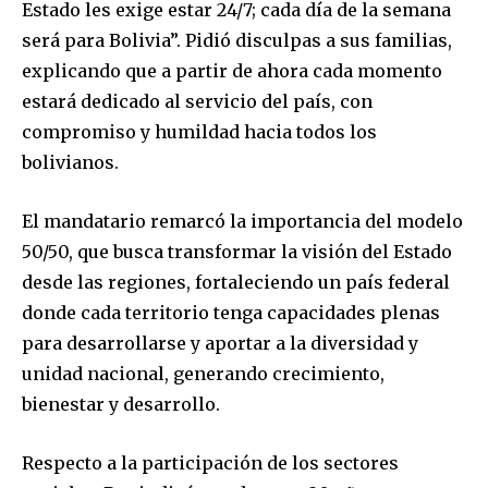
Estado les exige estar 24/7; cada día de la semana
your privacy and won't spam your inbox. Your information is
safe with us.
será para Bolivia”. Pidió disculpas a sus familias,
explicando que a partir de ahora cada momento
estará dedicado al servicio del país, con
compromiso y humildad hacia todos los
bolivianos.
SUBSCRIBE
El mandatario remarcó la importancia del modelo
I've read and accept the
Privacy Policy
.
50/50, que busca transformar la visión del Estado
desde las regiones, fortaleciendo un país federal
donde cada territorio tenga capacidades plenas
para desarrollarse y aportar a la diversidad y
unidad nacional, generando crecimiento,
bienestar y desarrollo.
Respecto a la participación de los sectores