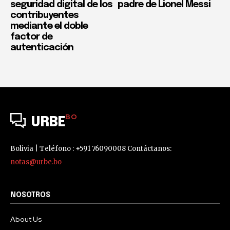
seguridad digital de los
padre de Lionel Messi
contribuyentes
mediante el doble
factor de
autenticación
BO
URBE
Bolivia | Teléfono : +591 76090008 Contáctanos:
notas@urbe.bo
NOSOTROS
About Us