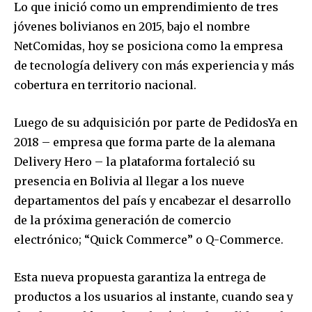
Lo que inició como un emprendimiento de tres
jóvenes bolivianos en 2015, bajo el nombre
NetComidas, hoy se posiciona como la empresa
de tecnología delivery con más experiencia y más
cobertura en territorio nacional.
Luego de su adquisición por parte de PedidosYa en
2018 – empresa que forma parte de la alemana
Delivery Hero – la plataforma fortaleció su
Join our community of
presencia en Bolivia al llegar a los nueve
SUBSCRIBERS and be part of the
departamentos del país y encabezar el desarrollo
conversation.
de la próxima generación de comercio
electrónico; “Quick Commerce” o Q-Commerce.
To subscribe, simply enter your email address on our website
or click the subscribe button below. Don't worry, we respect
your privacy and won't spam your inbox. Your information is
Esta nueva propuesta garantiza la entrega de
safe with us.
productos a los usuarios al instante, cuando sea y