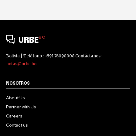
BO
URBE
Bolivia | Teléfono : +591 76090008 Contáctanos:
notas@urbe.bo
NOSOTROS
About Us
Partner with Us
Careers
Contact us