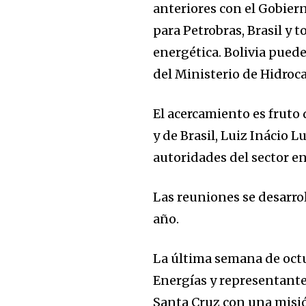
anteriores con el Gobier
para Petrobras, Brasil y t
energética. Bolivia puede
del Ministerio de Hidroc
El acercamiento es fruto d
y de Brasil, Luiz Inácio 
autoridades del sector e
Las reuniones se desarro
Join our commu
año.
SUBSCRIBERS an
of the conversa
La última semana de octu
Energías y representante
To subscribe, simply enter your e
Santa Cruz con una misió