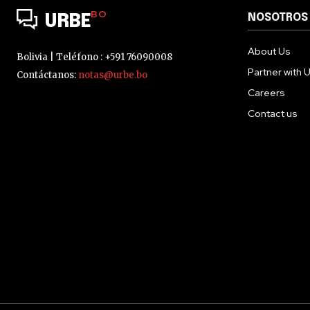
BO
NOSOTROS
URBE
About Us
Bolivia | Teléfono : +591 76090008
Partner with 
Contáctanos:
notas@urbe.bo
Careers
Contact us