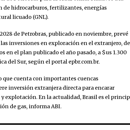
t worry, we respect your privacy and
I've read and a
 de hidrocarburos, fertilizantes, energías
mation is safe with us.
tural licuado (GNL).
-2028 de Petrobras, publicado en noviembre, prevé
as inversiones en exploración en el extranjero, d
s en el plan publicado el año pasado, a $us 1.300
ica del Sur, según el portal epbr.com.br.
ero que cuenta con importantes cuencas
ere inversión extranjera directa para encarar
 explotación. En la actualidad, Brasil es el princip
ión de gas, informa ABI.