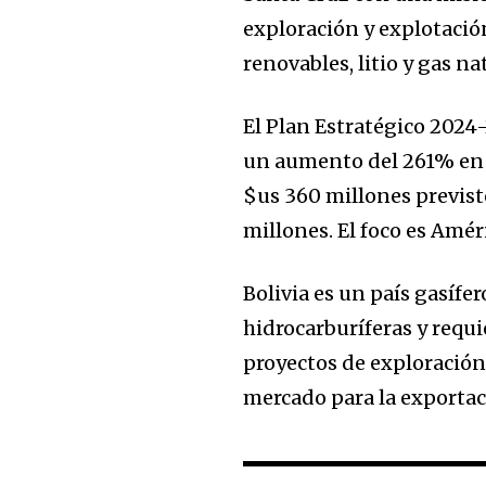
the subscribe button below. Don'
exploración y explotación
won't spam your inbox. Your infor
renovables, litio y gas na
El Plan Estratégico 2024
un aumento del 261% en l
$us 360 millones previsto
millones. El foco es Amér
Bolivia es un país gasíf
hidrocarburíferas y requi
proyectos de exploración y
mercado para la exportac