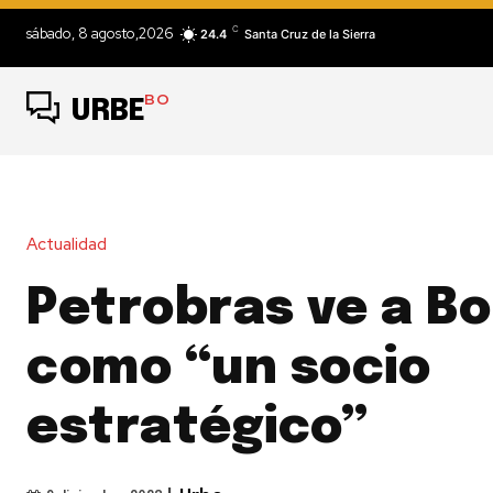
C
sábado, 8 agosto,2026
24.4
Santa Cruz de la Sierra
BO
URBE
Actualidad
Petrobras ve a Bo
como “un socio
estratégico”