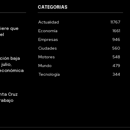
CATEGORIAS
Actualidad
11767
uiere que
Economía
1661
el
Empresas
946
Ciudades
560
Motores
548
ación baja
julio,
Mundo
479
a económica
Tecnología
344
nta Cruz
rabajo