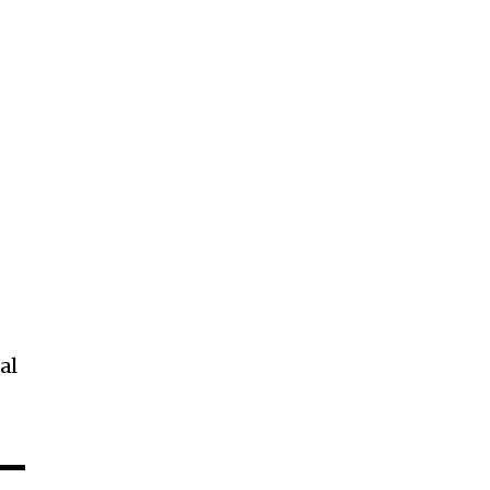
ccept the
Privacy Policy
.
e
al