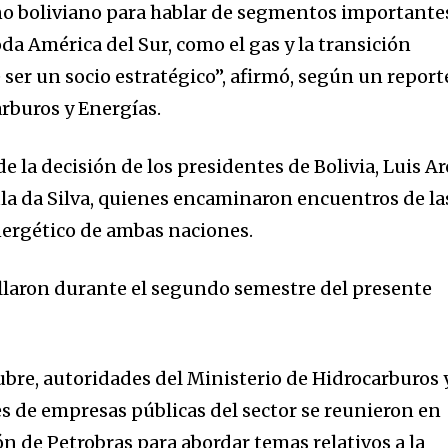
no boliviano para hablar de segmentos importante
oda América del Sur, como el gas y la transición
 ser un socio estratégico”, afirmó, según un report
arburos y Energías.
e la decisión de los presidentes de Bolivia, Luis Ar
Lula da Silva, quienes encaminaron encuentros de la
nergético de ambas naciones.
llaron durante el segundo semestre del presente
nity of
d be part
tion.
bre, autoridades del Ministerio de Hidrocarburos 
s de empresas públicas del sector se reunieron en
mail address on our website or click
n de Petrobras para abordar temas relativos a la