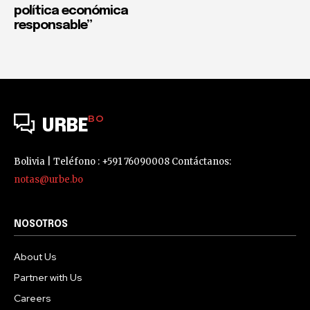
política económica
responsable”
BO
URBE
Bolivia | Teléfono : +591 76090008 Contáctanos:
notas@urbe.bo
NOSOTROS
About Us
Partner with Us
Careers