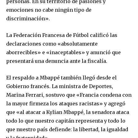
personas. En su territorio de pasiones y
emociones no cabe ningún tipo de
discriminación».
La Federación Francesa de Fútbol calificó las
SUBSCRIBE
declaraciones como «absolutamente
aborrecibles» e «inaceptables» y anunció que
I've read and accept the
Privacy Policy
.
presentará una denuncia ante la fiscalía.
El respaldo a Mbappé también llegó desde el
Gobierno francés. La ministra de Deportes,
Marina Ferrari, sostuvo que «Francia condena con
la mayor firmeza los ataques racistas» y agregó
que «al atacar a Kylian Mbappé, la senadora ataca
todo lo que nuestro capitán representa y todo lo
que nuestro país defiende: la libertad, la igualdad