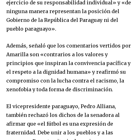
ejercicio de su responsabilidad individual» y «de
ninguna manera representan la posición del
Gobierno de la República del Paraguay ni del
pueblo paraguayo».
Además, señaló que los comentarios vertidos por
Amarilla son «contrarios a los valores y
principios que inspiran la convivencia pacífica y
el respeto a la dignidad humana» y reafirmó su
compromiso con la lucha contra el racismo, la
Join our community of
xenofobia y toda forma de discriminación.
SUBSCRIBERS and be part of the
conversation.
El vicepresidente paraguayo, Pedro Alliana,
también rechazó los dichos de la senadora al
To subscribe, simply enter your email address on our website
afirmar que «el fútbol es una expresión de
or click the subscribe button below. Don't worry, we respect
your privacy and won't spam your inbox. Your information is
fraternidad. Debe unir a los pueblos y a las
safe with us.