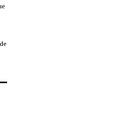
ue
 de