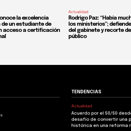
Actualidad
onoce la excelencia
Rodrigo Paz: “Había much
de un estudiante de
los ministerios”; defiend
n acceso a certificación
del gabinete y recorte d
nal
público
TENDENCIAS
Actualidad
Acuerdo por el 50/50 desde
Us
desafío de convertir una
histórica en una reforma 