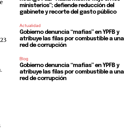
de
ministerios”; defiende reducción del
gabinete y recorte del gasto público
Actualidad
Gobierno denuncia “mafias” en YPFB y
atribuye las filas por combustible a una
023
red de corrupción
o
Blog
Gobierno denuncia “mafias” en YPFB y
.
atribuye las filas por combustible a una
red de corrupción
o
s