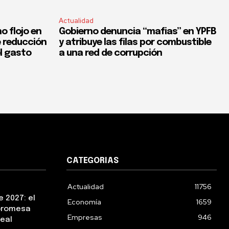
Actualidad
o flojo en
Gobierno denuncia “mafias” en YPFB
e reducción
y atribuye las filas por combustible
el gasto
a una red de corrupción
CATEGORIAS
Actualidad
11756
 2027: el
Economía
1659
 promesa
Empresas
946
real