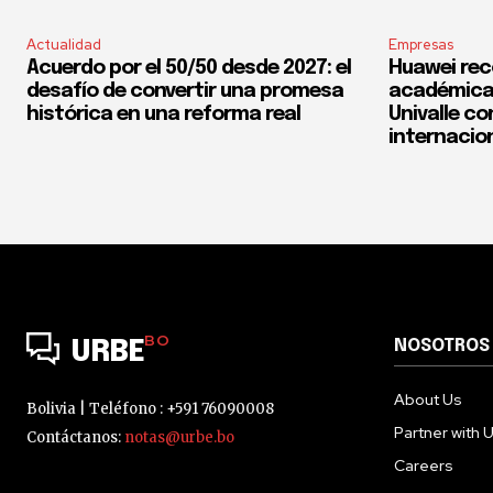
Actualidad
Empresas
Acuerdo por el 50/50 desde 2027: el
Huawei rec
desafío de convertir una promesa
académica 
histórica en una reforma real
Univalle co
internacio
BO
NOSOTROS
URBE
About Us
Bolivia | Teléfono : +591 76090008
Partner with 
Contáctanos:
notas@urbe.bo
Careers