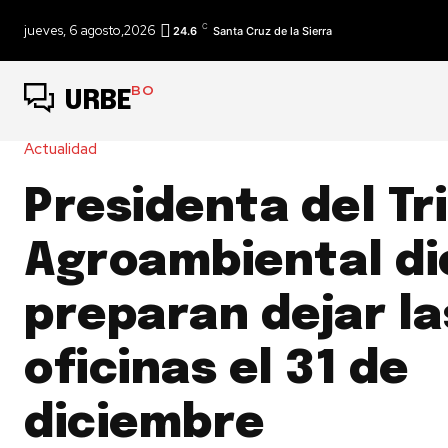
C
jueves, 6 agosto,2026
24.6
Santa Cruz de la Sierra
BO
URBE
Actualidad
Presidenta del Tr
Agroambiental di
preparan dejar la
oficinas el 31 de
diciembre