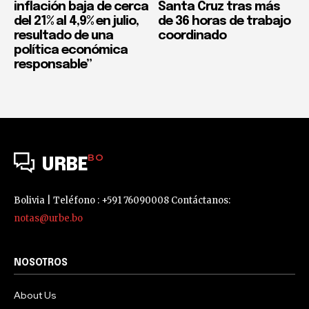
inflación baja de cerca
Santa Cruz tras más
del 21% al 4,9% en julio,
de 36 horas de trabajo
resultado de una
coordinado
política económica
responsable”
BO
URBE
Bolivia | Teléfono : +591 76090008 Contáctanos:
notas@urbe.bo
NOSOTROS
About Us