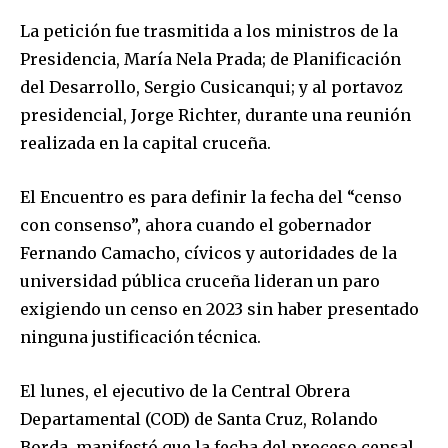
La petición fue trasmitida a los ministros de la
Presidencia, María Nela Prada; de Planificación
del Desarrollo, Sergio Cusicanqui; y al portavoz
presidencial, Jorge Richter, durante una reunión
realizada en la capital cruceña.
El Encuentro es para definir la fecha del “censo
con consenso”, ahora cuando el gobernador
Fernando Camacho, cívicos y autoridades de la
universidad pública cruceña lideran un paro
exigiendo un censo en 2023 sin haber presentado
Join our community of
ninguna justificación técnica.
SUBSCRIBERS and be part of the
conversation.
El lunes, el ejecutivo de la Central Obrera
To subscribe, simply enter your email address on our website
Departamental (COD) de Santa Cruz, Rolando
or click the subscribe button below. Don't worry, we respect
Borda, manifestó que la fecha del proceso censal
your privacy and won't spam your inbox. Your information is