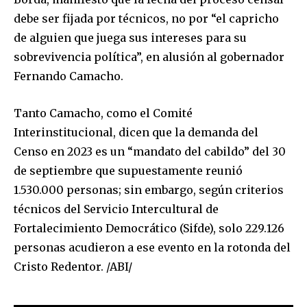
safe with us.
debe ser fijada por técnicos, no por “el capricho
de alguien que juega sus intereses para su
sobrevivencia política”, en alusión al gobernador
Fernando Camacho.
SUBSCRIBE
Tanto Camacho, como el Comité
Interinstitucional, dicen que la demanda del
I've read and accept the
Privacy Policy
.
Censo en 2023 es un “mandato del cabildo” del 30
de septiembre que supuestamente reunió
1.530.000 personas; sin embargo, según criterios
técnicos del Servicio Intercultural de
Fortalecimiento Democrático (Sifde), solo 229.126
personas acudieron a ese evento en la rotonda del
Cristo Redentor. /ABI/