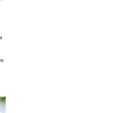
a
en
SUBSCRIBE
ccept the
Privacy Policy
.