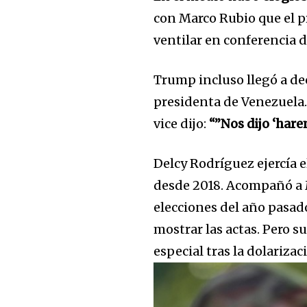
con Marco Rubio que el p
ventilar en conferencia d
Trump incluso llegó a de
presidenta de Venezuela.
vice dijo:
“”Nos dijo ‘hare
Delcy Rodríguez ejercía 
Join our commu
desde 2018. Acompañó a
SUBSCRIBERS an
elecciones del año pasad
of the conversa
mostrar las actas. Pero s
especial tras la dolariza
To subscribe, simply enter your e
the subscribe button below. Don'
won't spam your inbox. Your infor