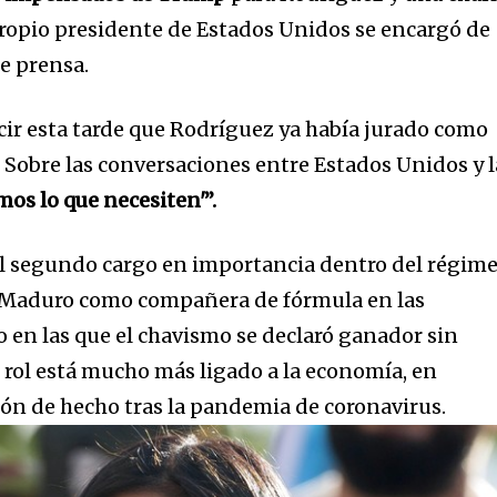
ropio presidente de Estados Unidos se encargó de
e prensa.
cir esta tarde que Rodríguez ya había jurado como
 Sobre las conversaciones entre Estados Unidos y l
mos lo que necesiten'”.
el segundo cargo en importancia dentro del régim
nity of
 Maduro como compañera de fórmula en las
d be part
o en las que el chavismo se declaró ganador sin
tion.
u rol está mucho más ligado a la economía, en
ción de hecho tras la pandemia de coronavirus.
mail address on our website or click
t worry, we respect your privacy and
I've read and a
mation is safe with us.