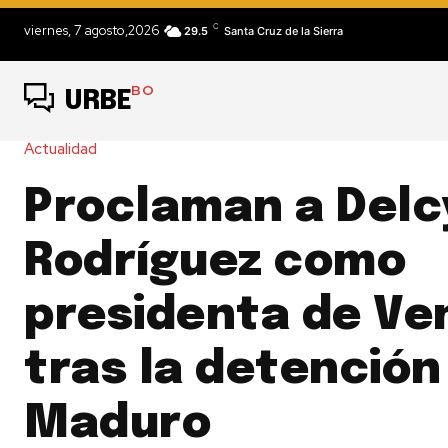
C
viernes, 7 agosto,2026
29.5
Santa Cruz de la Sierra
BO
URBE
Actualidad
Proclaman a Delc
Rodríguez como
presidenta de Ve
tras la detención
Maduro