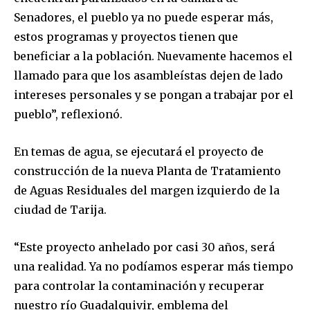
Senadores, el pueblo ya no puede esperar más,
estos programas y proyectos tienen que
beneficiar a la población. Nuevamente hacemos el
llamado para que los asambleístas dejen de lado
Join our community of
intereses personales y se pongan a trabajar por el
SUBSCRIBERS and be part of the
pueblo”, reflexionó.
conversation.
En temas de agua, se ejecutará el proyecto de
To subscribe, simply enter your email address on our website
or click the subscribe button below. Don't worry, we respect
construcción de la nueva Planta de Tratamiento
your privacy and won't spam your inbox. Your information is
de Aguas Residuales del margen izquierdo de la
safe with us.
ciudad de Tarija.
“Este proyecto anhelado por casi 30 años, será
una realidad. Ya no podíamos esperar más tiempo
para controlar la contaminación y recuperar
SUBSCRIBE
nuestro río Guadalquivir, emblema del