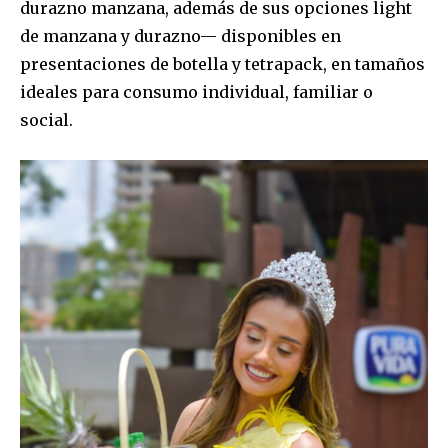
durazno manzana, además de sus opciones light
de manzana y durazno— disponibles en
presentaciones de botella y tetrapack, en tamaños
ideales para consumo individual, familiar o
social.
Join our community of
SUBSCRIBERS and be part of the
conversation.
To subscribe, simply enter your email address on our website
or click the subscribe button below. Don't worry, we respect
your privacy and won't spam your inbox. Your information is
safe with us.
SUBSCRIBE