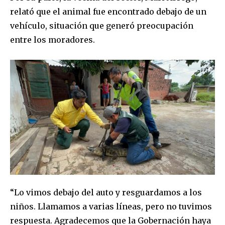
relató que el animal fue encontrado debajo de un
vehículo, situación que generó preocupación
Join our community of
entre los moradores.
SUBSCRIBERS and be part of the
conversation.
To subscribe, simply enter your email address on our website
or click the subscribe button below. Don't worry, we respect
your privacy and won't spam your inbox. Your information is
safe with us.
SUBSCRIBE
“Lo vimos debajo del auto y resguardamos a los
I've read and accept the
Privacy Policy
.
niños. Llamamos a varias líneas, pero no tuvimos
respuesta. Agradecemos que la Gobernación haya