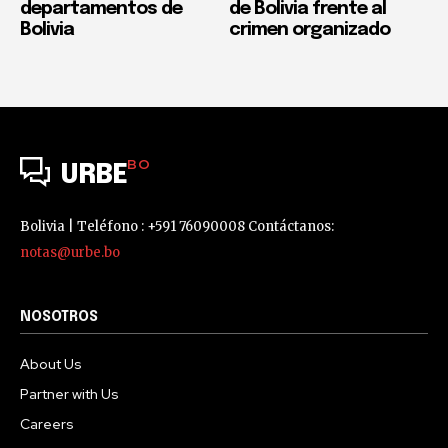
departamentos de
de Bolivia frente al
Bolivia
crimen organizado
BO
URBE
Bolivia | Teléfono : +591 76090008 Contáctanos:
notas@urbe.bo
NOSOTROS
About Us
Partner with Us
Careers