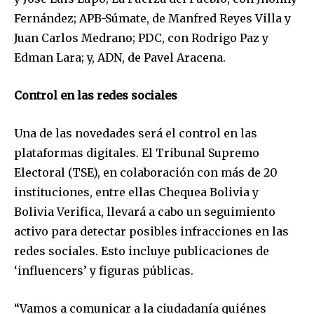
Fernández; APB-Súmate, de Manfred Reyes Villa y
Juan Carlos Medrano; PDC, con Rodrigo Paz y
Join our community of
Edman Lara; y, ADN, de Pavel Aracena.
SUBSCRIBERS and be part of the
conversation.
Control en las redes sociales
To subscribe, simply enter your email address on our website
or click the subscribe button below. Don't worry, we respect
Una de las novedades será el control en las
your privacy and won't spam your inbox. Your information is
safe with us.
plataformas digitales. El Tribunal Supremo
Electoral (TSE), en colaboración con más de 20
instituciones, entre ellas Chequea Bolivia y
Bolivia Verifica, llevará a cabo un seguimiento
activo para detectar posibles infracciones en las
SUBSCRIBE
redes sociales. Esto incluye publicaciones de
‘influencers’ y figuras públicas.
I've read and accept the
Privacy Policy
.
“Vamos a comunicar a la ciudadanía quiénes