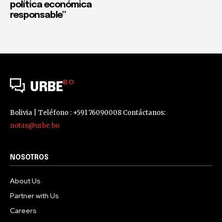
política económica
responsable”
BO
URBE
Bolivia | Teléfono : +591 76090008 Contáctanos:
notas@urbe.bo
NOSOTROS
About Us
Partner with Us
Careers