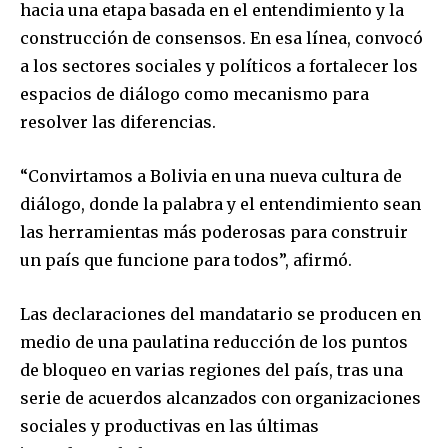
hacia una etapa basada en el entendimiento y la
construcción de consensos. En esa línea, convocó
a los sectores sociales y políticos a fortalecer los
espacios de diálogo como mecanismo para
resolver las diferencias.
Join our community of
SUBSCRIBERS and be part of the
“Convirtamos a Bolivia en una nueva cultura de
conversation.
diálogo, donde la palabra y el entendimiento sean
las herramientas más poderosas para construir
To subscribe, simply enter your email address on our website
or click the subscribe button below. Don't worry, we respect
un país que funcione para todos”, afirmó.
your privacy and won't spam your inbox. Your information is
safe with us.
Las declaraciones del mandatario se producen en
medio de una paulatina reducción de los puntos
de bloqueo en varias regiones del país, tras una
serie de acuerdos alcanzados con organizaciones
sociales y productivas en las últimas
SUBSCRIBE