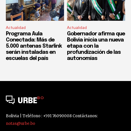
Actualidad
Actualidad
Programa Aula
Gobernador afirma que
Conectada: Más de
Bolivia inicia una nueva
5.000 antenas Starlink
etapa con la
serán instaladas en
profundización de las
escuelas del país
autonomías
BO
URBE
Bolivia | Teléfono : +591 76090008 Contáctanos:
notas@urbe.bo