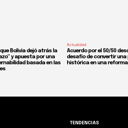
Actualidad
que Bolivia dejó atrás la
Acuerdo por el 50/50 desd
fazo” y apuesta por una
desafío de convertir un
rnabilidad basada en las
histórica en una reforma
nes
TENDENCIAS