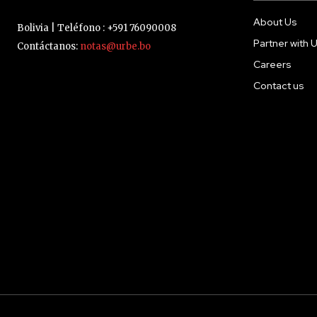
About Us
Bolivia | Teléfono : +591 76090008
Partner with 
Contáctanos:
notas@urbe.bo
Careers
Contact us