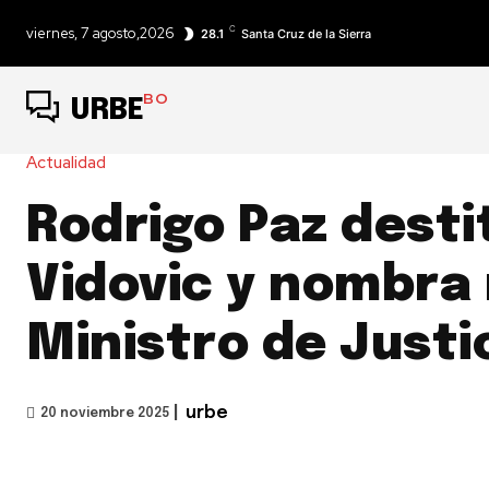
C
viernes, 7 agosto,2026
28.1
Santa Cruz de la Sierra
BO
URBE
Actualidad
Rodrigo Paz desti
Vidovic y nombra
Ministro de Justi
|
urbe
20 noviembre 2025