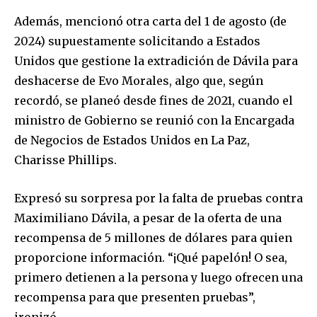
Además, mencionó otra carta del 1 de agosto (de
2024) supuestamente solicitando a Estados
Unidos que gestione la extradición de Dávila para
Join our community of
deshacerse de Evo Morales, algo que, según
SUBSCRIBERS and be part of the
recordó, se planeó desde fines de 2021, cuando el
conversation.
ministro de Gobierno se reunió con la Encargada
de Negocios de Estados Unidos en La Paz,
To subscribe, simply enter your email address on our website
or click the subscribe button below. Don't worry, we respect
Charisse Phillips.
your privacy and won't spam your inbox. Your information is
safe with us.
Expresó su sorpresa por la falta de pruebas contra
Maximiliano Dávila, a pesar de la oferta de una
recompensa de 5 millones de dólares para quien
proporcione información. “¡Qué papelón! O sea,
SUBSCRIBE
primero detienen a la persona y luego ofrecen una
recompensa para que presenten pruebas”,
I've read and accept the
Privacy Policy
.
ironizó.