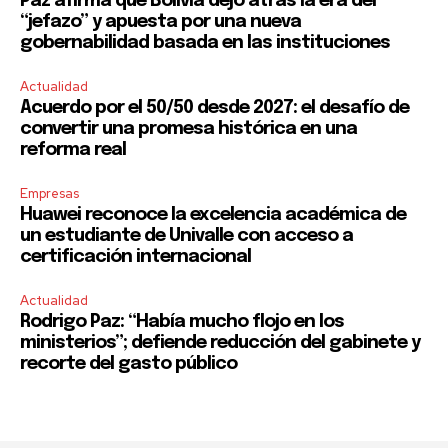
Paz afirma que Bolivia dejó atrás la era del
“jefazo” y apuesta por una nueva
SUBSCRIBE
gobernabilidad basada en las instituciones
I've read and accept the
Privacy Policy
.
Actualidad
Acuerdo por el 50/50 desde 2027: el desafío de
convertir una promesa histórica en una
reforma real
Empresas
Huawei reconoce la excelencia académica de
un estudiante de Univalle con acceso a
certificación internacional
Actualidad
Rodrigo Paz: “Había mucho flojo en los
ministerios”; defiende reducción del gabinete y
recorte del gasto público