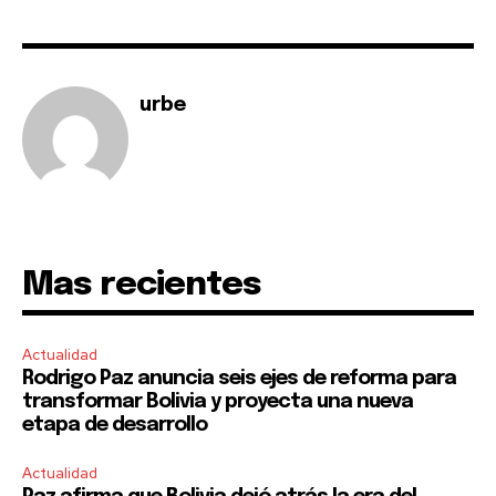
urbe
Join our community of
SUBSCRIBERS and be part of the
conversation.
Mas recientes
To subscribe, simply enter your email address on our website
or click the subscribe button below. Don't worry, we respect
Actualidad
your privacy and won't spam your inbox. Your information is
Rodrigo Paz anuncia seis ejes de reforma para
safe with us.
transformar Bolivia y proyecta una nueva
etapa de desarrollo
Actualidad