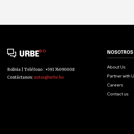
BO
NOSOTROS
URBE
About Us
Bolivia | Teléfono : +591 76090008
Partner with 
Contáctanos:
notas@urbe.bo
Careers
Contact us