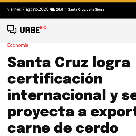
C
viernes, 7 agosto,2026
26.6
Santa Cruz de la Sierra
BO
URBE
Economía
Santa Cruz logra
certificación
internacional y s
proyecta a expor
carne de cerdo