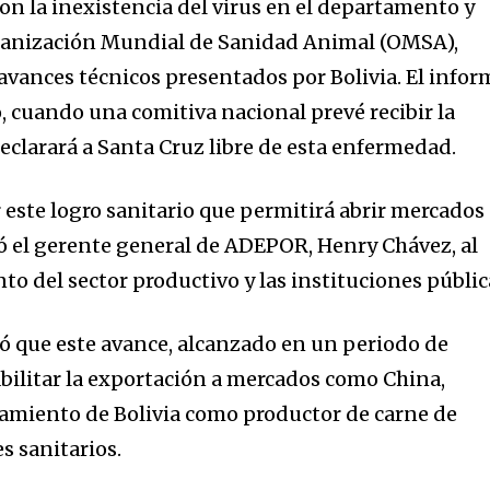
on la inexistencia del virus en el departamento y
rganización Mundial de Sanidad Animal (OMSA),
 avances técnicos presentados por Bolivia. El infor
, cuando una comitiva nacional prevé recibir la
 declarará a Santa Cruz libre de esta enfermedad.
nity of
d be part
r este logro sanitario que permitirá abrir mercados
tion.
ó el gerente general de ADEPOR, Henry Chávez, al
nto del sector productivo y las instituciones públic
mail address on our website or click
t worry, we respect your privacy and
I've read and a
 que este avance, alcanzado en un periodo de
mation is safe with us.
abilitar la exportación a mercados como China,
namiento de Bolivia como productor de carne de
s sanitarios.