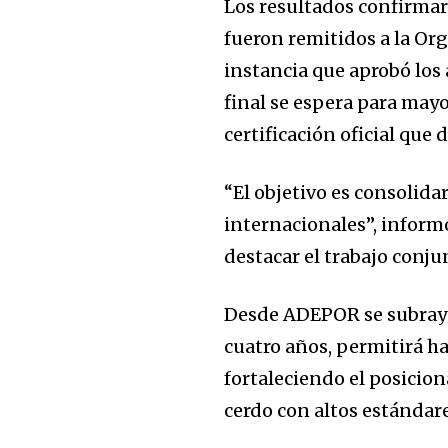
Los resultados confirmar
fueron remitidos a la O
instancia que aprobó los
final se espera para mayo
certificación oficial que
Join our commu
SUBSCRIBERS an
“El objetivo es consolida
of the conversa
internacionales”, inform
destacar el trabajo conju
To subscribe, simply enter your e
the subscribe button below. Don'
Desde ADEPOR se subrayó
won't spam your inbox. Your infor
cuatro años, permitirá h
fortaleciendo el posicio
cerdo con altos estándare