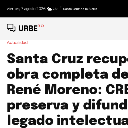
C
viernes, 7 agosto,2026
28.1
Santa Cruz de la Sierra
BO
URBE
Actualidad
Santa Cruz recup
obra completa de
René Moreno: CR
preserva y difund
legado intelectua