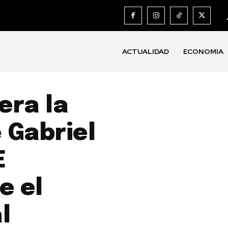
ACTUALIDAD
ECONOMIA
era la
 Gabriel
E
e el
l