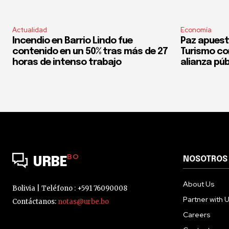
Actualidad
Economía
Incendio en Barrio Lindo fue
Paz apuest
contenido en un 50% tras más de 27
Turismo co
horas de intenso trabajo
alianza púb
BO
NOSOTROS
URBE
About Us
Bolivia | Teléfono : +591 76090008
Partner with 
Contáctanos:
notas@urbe.bo
Careers