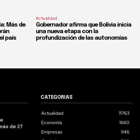
Actualidad
a: Más de
Gobernador afirma que Bolivia inicia
erán
una nueva etapa con la
el país
profundización de las autonomías
CATEGORIAS
Actualidad
11763
ue
Economía
1660
más de 27
Empresas
946