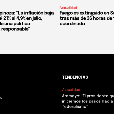
Actualidad
pinoza: “La inflación baja
Fuego es extinguido en S
 21% al 4,9% en julio,
tras más de 36 horas de 
e una política
coordinado
 responsable”
TENDENCIAS
Actualidad
Aramayo: “El presidente q
Us
iniciemos los pasos hacia 
federalismo”