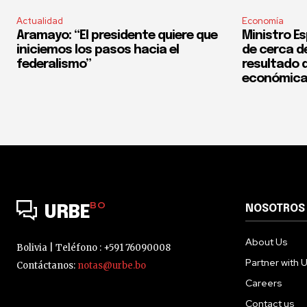
Actualidad
Economía
Aramayo: “El presidente quiere que
Ministro Es
iniciemos los pasos hacia el
de cerca del
federalismo”
resultado d
económica
BO
NOSOTROS
URBE
About Us
Bolivia | Teléfono : +591 76090008
Partner with 
Contáctanos:
notas@urbe.bo
Careers
Contact us