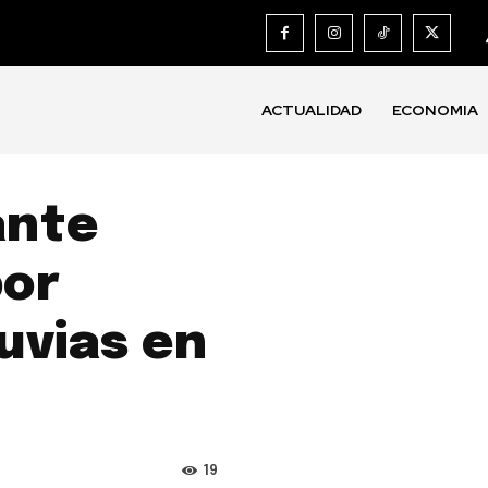
ACTUALIDAD
ECONOMIA
ante
por
luvias en
19