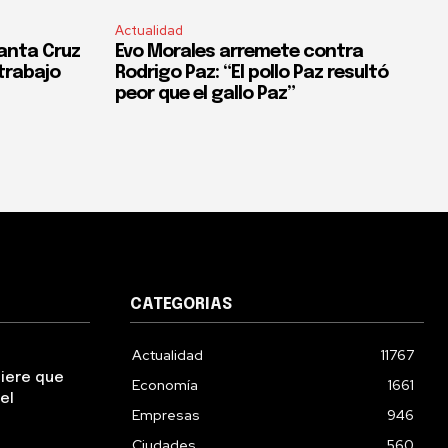
Actualidad
anta Cruz
Evo Morales arremete contra
trabajo
Rodrigo Paz: “El pollo Paz resultó
peor que el gallo Paz”
CATEGORIAS
Actualidad
11767
uiere que
Economía
1661
el
Empresas
946
Ciudades
560