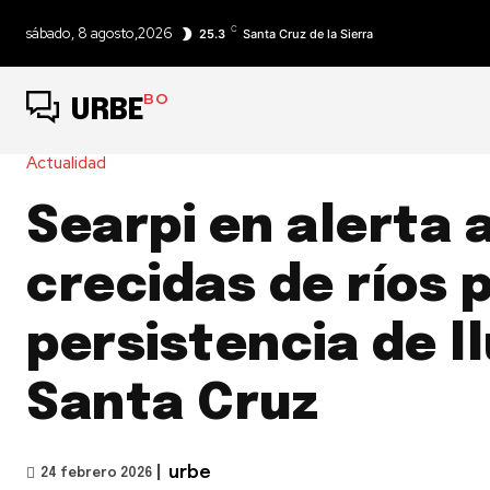
C
sábado, 8 agosto,2026
25.3
Santa Cruz de la Sierra
BO
URBE
Actualidad
Searpi en alerta 
crecidas de ríos 
persistencia de l
Santa Cruz
|
urbe
24 febrero 2026