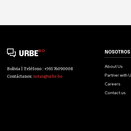
BO
NOSOTROS
URBE
About Us
Bolivia | Teléfono : +591 76090008
Partner with 
Contáctanos:
notas@urbe.bo
Careers
Contact us