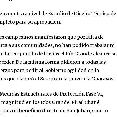
 encuentra a nivel de Estudio de Diseño Técnico de
ompleto para su aprobación.
ntes campesinos manifestaron que por falta de
nity of
rca a sus comunidades, no han podido trabajar ni
d be part
n la temporada de lluvias el Río Grande alcance s
tion.
erder. De la misma forma pidieron a todas las
erzos para pedir al Gobierno agilidad en la
mail address on our website or click
t worry, we respect your privacy and
os que elaboró el Searpi en la provincia Guarayos.
I've read and a
mation is safe with us.
e Medidas Estructurales de Protección Fase VI,
magnitud en los Ríos Grande, Piraí, Chané,
, para el beneficio directo de San Julián, Cuatro