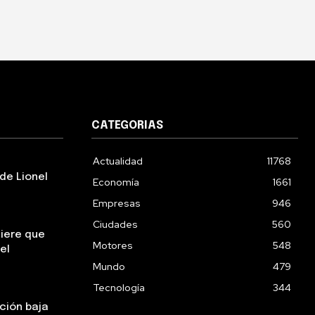
CATEGORIAS
Actualidad
11768
de Lionel
Economía
1661
Empresas
946
Ciudades
560
uiere que
Motores
548
el
Mundo
479
Tecnología
344
ación baja