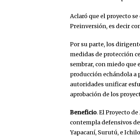
Aclaró que el proyecto se
Preinversión, es decir c
Por su parte, los dirige
Join our commu
medidas de protección ce
SUBSCRIBERS an
sembrar, con miedo que e
of the conversa
producción echándola a p
autoridades unificar esfu
To subscribe, simply enter your e
the subscribe button below. Don'
aprobación de los proyect
won't spam your inbox. Your infor
Beneficio
. El Proyecto d
contempla defensivos de 
Yapacaní, Surutú, e Ichilo