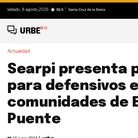
C
sábado, 8 agosto,2026
30.5
Santa Cruz de la Sierra
BO
URBE
Actualidad
Searpi presenta 
para defensivos 
comunidades de E
Puente