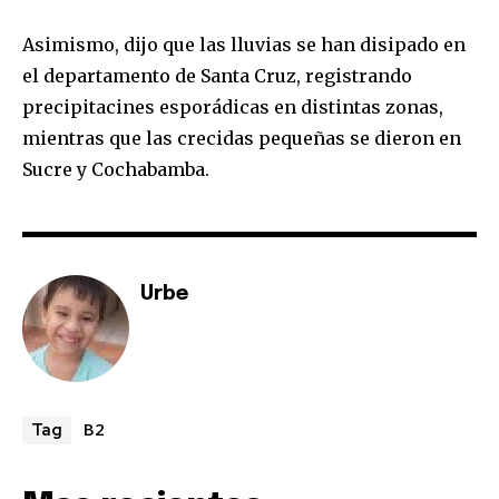
Asimismo, dijo que las lluvias se han disipado en
el departamento de Santa Cruz, registrando
precipitacines esporádicas en distintas zonas,
mientras que las crecidas pequeñas se dieron en
Sucre y Cochabamba.
Join our community of
SUBSCRIBERS and be part of the
conversation.
Urbe
To subscribe, simply enter your email address on our website
or click the subscribe button below. Don't worry, we respect
your privacy and won't spam your inbox. Your information is
safe with us.
B2
Tag