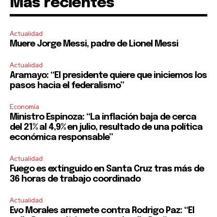
Mas recientes
SUBSCRIBE
Actualidad
I've read and accept the
Privacy Policy
.
Muere Jorge Messi, padre de Lionel Messi
Actualidad
Aramayo: “El presidente quiere que iniciemos los
pasos hacia el federalismo”
Economía
Ministro Espinoza: “La inflación baja de cerca
del 21% al 4,9% en julio, resultado de una política
económica responsable”
Actualidad
Fuego es extinguido en Santa Cruz tras más de
36 horas de trabajo coordinado
Actualidad
Evo Morales arremete contra Rodrigo Paz: “El