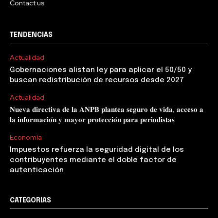
Contact us
TENDENCIAS
Actualidad
Gobernaciones alistan ley para aplicar el 50/50 y
buscan redistribución de recursos desde 2027
Actualidad
𝐍𝐮𝐞𝐯𝐚 𝐝𝐢𝐫𝐞𝐜𝐭𝐢𝐯𝐚 𝐝𝐞 𝐥𝐚 𝐀𝐍𝐏𝐁 𝐩𝐥𝐚𝐧𝐭𝐞𝐚 𝐬𝐞𝐠𝐮𝐫𝐨 𝐝𝐞 𝐯𝐢𝐝𝐚, 𝐚𝐜𝐜𝐞𝐬𝐨 𝐚
𝐥𝐚 𝐢𝐧𝐟𝐨𝐫𝐦𝐚𝐜𝐢𝐨́𝐧 𝐲 𝐦𝐚𝐲𝐨𝐫 𝐩𝐫𝐨𝐭𝐞𝐜𝐜𝐢𝐨́𝐧 𝐩𝐚𝐫𝐚 𝐩𝐞𝐫𝐢𝐨𝐝𝐢𝐬𝐭𝐚𝐬
Economía
Impuestos refuerza la seguridad digital de los
contribuyentes mediante el doble factor de
autenticación
CATEGORIAS