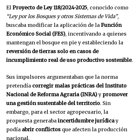
El
Proyecto de Ley 118/2024-2025
, conocido como
“Ley por los Bosques y otros Sistemas de Vida”
,
buscaba modificar la aplicación de la
Función
Económico Social (FES)
, incentivando a quienes
SUBSCRIBE
mantengan el bosque en pie y estableciendo la
reversión de tierras solo en casos de
I've read and accept the
Privacy Policy
.
incumplimiento real de uso productivo sostenible
.
Sus impulsores argumentaban que la norma
pretendía
corregir malas prácticas del Instituto
Nacional de Reforma Agraria (INRA)
y
promover
una gestión sustentable del territorio
. Sin
embargo, para el sector agropecuario, la
propuesta generaba
incertidumbre jurídica
y
podía
abrir conflictos
que afecten la producción
nacional.