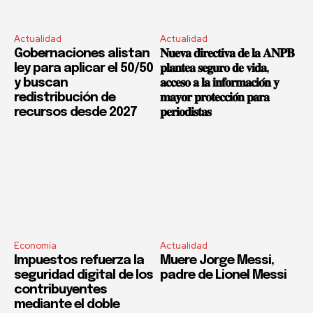
Actualidad
Actualidad
Gobernaciones alistan
𝐍𝐮𝐞𝐯𝐚 𝐝𝐢𝐫𝐞𝐜𝐭𝐢𝐯𝐚 𝐝𝐞 𝐥𝐚 𝐀𝐍𝐏𝐁
ley para aplicar el 50/50
𝐩𝐥𝐚𝐧𝐭𝐞𝐚 𝐬𝐞𝐠𝐮𝐫𝐨 𝐝𝐞 𝐯𝐢𝐝𝐚,
y buscan
𝐚𝐜𝐜𝐞𝐬𝐨 𝐚 𝐥𝐚 𝐢𝐧𝐟𝐨𝐫𝐦𝐚𝐜𝐢𝐨́𝐧 𝐲
redistribución de
𝐦𝐚𝐲𝐨𝐫 𝐩𝐫𝐨𝐭𝐞𝐜𝐜𝐢𝐨́𝐧 𝐩𝐚𝐫𝐚
recursos desde 2027
𝐩𝐞𝐫𝐢𝐨𝐝𝐢𝐬𝐭𝐚𝐬
Economía
Actualidad
Impuestos refuerza la
Muere Jorge Messi,
seguridad digital de los
padre de Lionel Messi
contribuyentes
mediante el doble