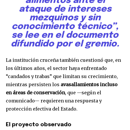
alimentos ante el
ataque de intereses
mezquinos y sin
conocimiento técnico”,
se lee en el documento
difundido por el gremio.
La institución cruceña también cuestionó que, en
los últimos años, el sector haya enfrentado
“candados y trabas” que limitan su crecimiento,
mientras persisten los
avasallamientos incluso
Join our community of
SUBSCRIBERS and be part of the
en áreas de conservación
, que —según el
conversation.
comunicado— requieren una respuesta y
protección efectiva del Estado.
To subscribe, simply enter your email address on our website
or click the subscribe button below. Don't worry, we respect
your privacy and won't spam your inbox. Your information is
El proyecto observado
safe with us.