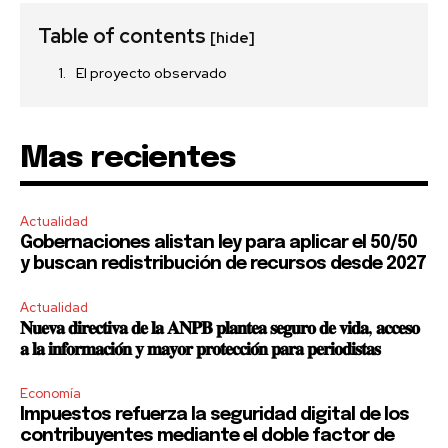
Table of contents
[hide]
El proyecto observado
Mas recientes
Actualidad
Gobernaciones alistan ley para aplicar el 50/50
y buscan redistribución de recursos desde 2027
Actualidad
𝐍𝐮𝐞𝐯𝐚 𝐝𝐢𝐫𝐞𝐜𝐭𝐢𝐯𝐚 𝐝𝐞 𝐥𝐚 𝐀𝐍𝐏𝐁 𝐩𝐥𝐚𝐧𝐭𝐞𝐚 𝐬𝐞𝐠𝐮𝐫𝐨 𝐝𝐞 𝐯𝐢𝐝𝐚, 𝐚𝐜𝐜𝐞𝐬𝐨
𝐚 𝐥𝐚 𝐢𝐧𝐟𝐨𝐫𝐦𝐚𝐜𝐢𝐨́𝐧 𝐲 𝐦𝐚𝐲𝐨𝐫 𝐩𝐫𝐨𝐭𝐞𝐜𝐜𝐢𝐨́𝐧 𝐩𝐚𝐫𝐚 𝐩𝐞𝐫𝐢𝐨𝐝𝐢𝐬𝐭𝐚𝐬
Economía
Impuestos refuerza la seguridad digital de los
contribuyentes mediante el doble factor de