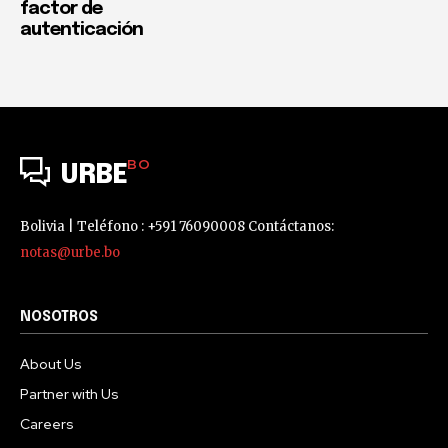
factor de
autenticación
BO
URBE
Bolivia | Teléfono : +591 76090008 Contáctanos:
notas@urbe.bo
NOSOTROS
About Us
Partner with Us
Careers