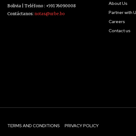
About Us
Bolivia | Teléfono : +591 76090008
Partner with 
Contáctanos:
notas@urbe.bo
Careers
Contact us
TERMS AND CONDITIONS
PRIVACY POLICY