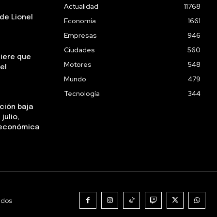
Actualidad
11768
de Lionel
Economía
1661
Empresas
946
Ciudades
560
uiere que
Motores
548
el
Mundo
479
Tecnología
344
ación baja
julio,
a económica
ados