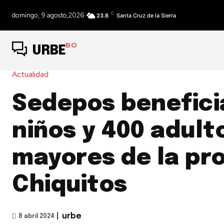
C
domingo, 9 agosto,2026
23.8
Santa Cruz de la Sierra
BO
URBE
Actualidad
Sedepos beneficia
niños y 400 adult
mayores de la pro
Chiquitos
|
urbe
8 abril 2024