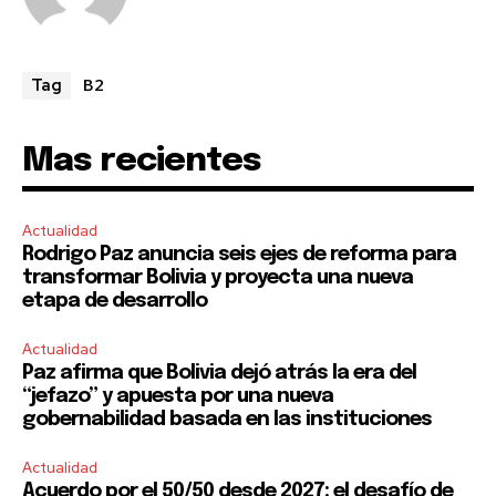
To subscribe, simply enter your email address on our website
or click the subscribe button below. Don't worry, we respect
your privacy and won't spam your inbox. Your information is
safe with us.
B2
Tag
Mas recientes
SUBSCRIBE
Actualidad
Rodrigo Paz anuncia seis ejes de reforma para
I've read and accept the
Privacy Policy
.
transformar Bolivia y proyecta una nueva
etapa de desarrollo
Actualidad
Paz afirma que Bolivia dejó atrás la era del
“jefazo” y apuesta por una nueva
gobernabilidad basada en las instituciones
Actualidad
Acuerdo por el 50/50 desde 2027: el desafío de