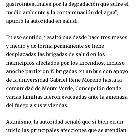
conversation.
gastrointestinales por la degradación que sufre el
medio ambiente y la contaminación del agua”,
To subscribe, simply enter your email address on our website
apuntó la autoridad en salud.
or click the subscribe button below. Don't worry, we respect
your privacy and won't spam your inbox. Your information is
safe with us.
En ese sentido, resaltó que desde hace tres meses
y medio y de forma permanente se tiene
desplazadas las brigadas de salud en los
municipios afectados por los incendios, incluso
anoche partieron 15 brigadas en un bus con apoyo
SUBSCRIBE
de la universidad Gabriel Rene Moreno hasta la
comunidad de Monte Verde, Concepción donde
I've read and accept the
Privacy Policy
.
varias familias fueron evacuadas ante la amenaza
del fuego a sus viviendas.
Asimismo, la autoridad señaló que si bien en un
inicio las principales afecciones que se atendían