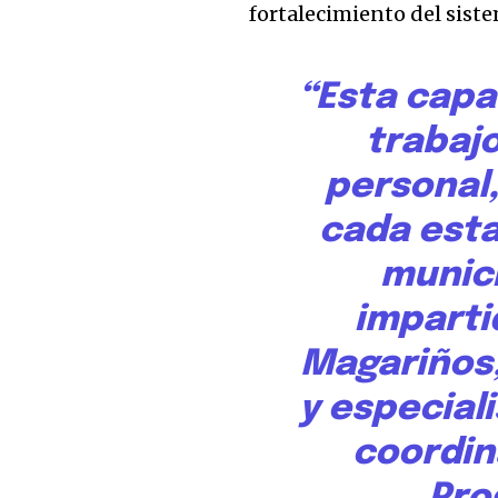
fortalecimiento del siste
“Esta capa
trabaj
personal
cada esta
munici
imparti
Magariños,
y especial
coordin