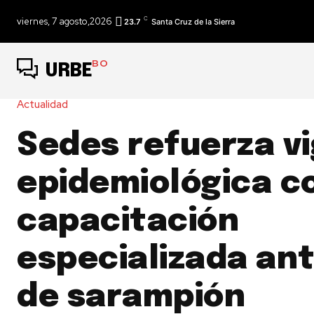
C
viernes, 7 agosto,2026
23.7
Santa Cruz de la Sierra
BO
URBE
Actualidad
Sedes refuerza vi
epidemiológica c
capacitación
especializada an
de sarampión