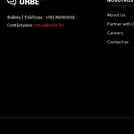
NOSOTROS
URBE
About Us
Bolivia | Teléfono : +591 76090008
Partner with 
Contáctanos:
notas@urbe.bo
Careers
Contact us