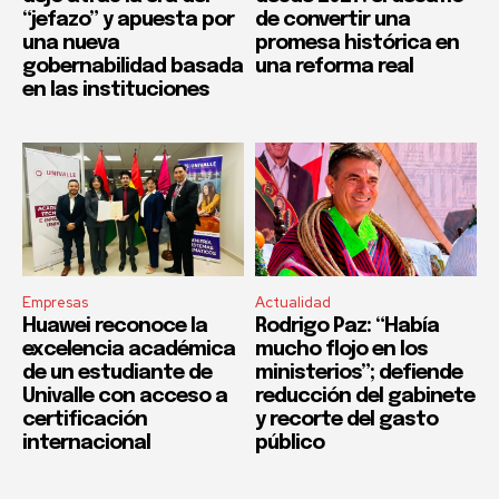
“jefazo” y apuesta por
de convertir una
una nueva
promesa histórica en
gobernabilidad basada
una reforma real
en las instituciones
Empresas
Actualidad
Huawei reconoce la
Rodrigo Paz: “Había
excelencia académica
mucho flojo en los
de un estudiante de
ministerios”; defiende
Univalle con acceso a
reducción del gabinete
certificación
y recorte del gasto
internacional
público