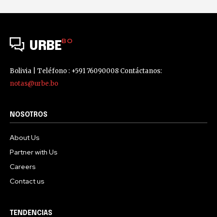
BO
URBE
Bolivia | Teléfono : +591 76090008 Contáctanos:
notas@urbe.bo
NOSOTROS
About Us
Partner with Us
Careers
Contact us
TENDENCIAS