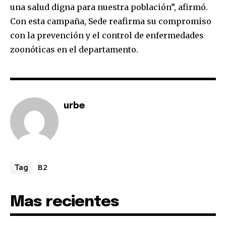
una salud digna para nuestra población”, afirmó.
Join our community of
Con esta campaña, Sede reafirma su compromiso
SUBSCRIBERS and be part of the
con la prevención y el control de enfermedades
conversation.
zoonóticas en el departamento.
To subscribe, simply enter your email address on our website
or click the subscribe button below. Don't worry, we respect
your privacy and won't spam your inbox. Your information is
safe with us.
urbe
SUBSCRIBE
B2
Tag
I've read and accept the
Privacy Policy
.
Mas recientes