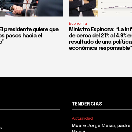
Economía
l presidente quiere que
Ministro Espinoza: “La in
os pasos hacia el
de cerca del 21% al 4,9% en
o”
resultado de una política
económica responsable”
TENDENCIAS
Actualidad
Muere Jorge Messi, padre 
Us
Messi