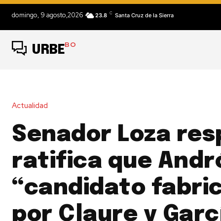
C
domingo, 9 agosto,2026
23.8
Santa Cruz de la Sierra
BO
URBE
Actualidad
Senador Loza res
ratifica que Andr
“candidato fabri
por Claure y Garc