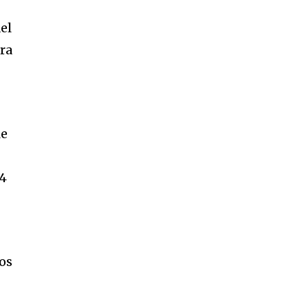
el
ara
SUBSCRIBE
ccept the
Privacy Policy
.
le
24
os