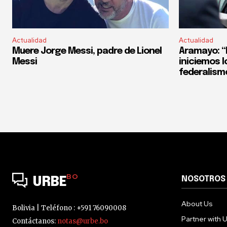
Actualidad
Actualidad
Muere Jorge Messi, padre de Lionel
Aramayo: “E
Messi
iniciemos l
federalism
BO
NOSOTROS
URBE
About Us
Bolivia | Teléfono : +591 76090008
Partner with 
Contáctanos:
notas@urbe.bo