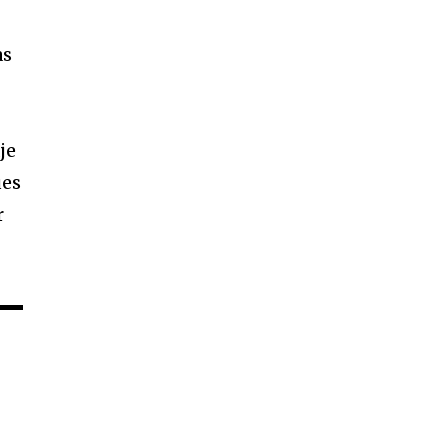
as
je
ues
r