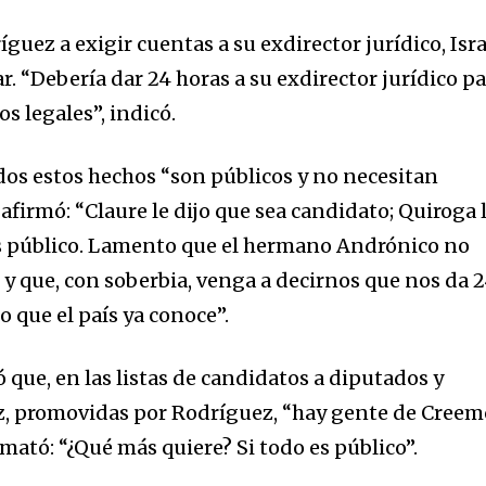
nity of
guez a exigir cuentas a su exdirector jurídico, Isra
d be part
r. “Debería dar 24 horas a su exdirector jurídico p
tion.
s legales”, indicó.
mail address on our website or click
t worry, we respect your privacy and
odos estos hechos “son públicos y no necesitan
I've read and a
mation is safe with us.
 afirmó: “Claure le dijo que sea candidato; Quiroga 
es público. Lamento que el hermano Andrónico no
, y que, con soberbia, venga a decirnos que nos da 
 que el país ya conoce”.
que, en las listas de candidatos a diputados y
z, promovidas por Rodríguez, “hay gente de Creem
emató: “¿Qué más quiere? Si todo es público”.