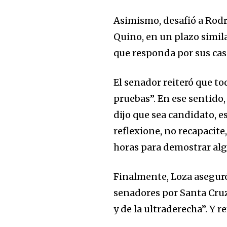
Join our commu
Asimismo, desafió a Rodrí
SUBSCRIBERS an
Quino, en un plazo simila
of the conversa
que responda por sus caso
To subscribe, simply enter your e
the subscribe button below. Don'
El senador reiteró que t
won't spam your inbox. Your infor
pruebas”. En ese sentido,
dijo que sea candidato, 
reflexione, no recapacite
horas para demostrar algo
Finalmente, Loza aseguró 
senadores por Santa Cru
y de la ultraderecha”. Y r