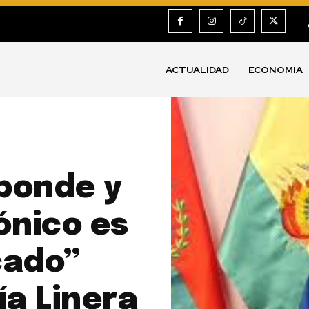
ACTUALIDAD
ECONOMIA
ponde y
ónico es
cado”
ía Linera