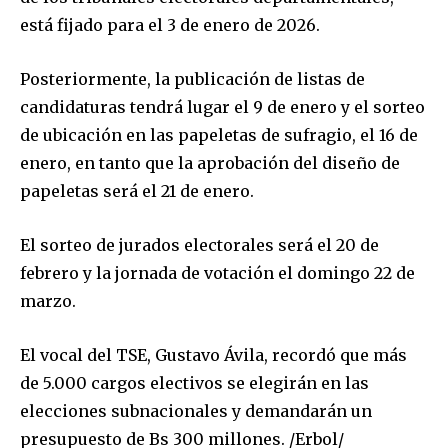
está fijado para el 3 de enero de 2026.
Posteriormente, la publicación de listas de
candidaturas tendrá lugar el 9 de enero y el sorteo
Join our community of
de ubicación en las papeletas de sufragio, el 16 de
SUBSCRIBERS and be part of the
enero, en tanto que la aprobación del diseño de
conversation.
papeletas será el 21 de enero.
To subscribe, simply enter your email address on our website
or click the subscribe button below. Don't worry, we respect
El sorteo de jurados electorales será el 20 de
your privacy and won't spam your inbox. Your information is
safe with us.
febrero y la jornada de votación el domingo 22 de
marzo.
El vocal del TSE, Gustavo Ávila, recordó que más
de 5.000 cargos electivos se elegirán en las
SUBSCRIBE
elecciones subnacionales y demandarán un
presupuesto de Bs 300 millones. /Erbol/