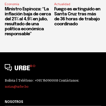
Economía
Actualidad
Ministro Espinoza: “La
Fuego es extinguido en
inflación baja de cerca
Santa Cruz tras más
del 21% al 4,9% en julio,
de 36 horas de trabajo
resultado de una
coordinado
política económica
responsable”
BO
URBE
Bolivia | Teléfono : +591 76090008 Contáctanos:
notas@urbe.bo
NOSOTROS