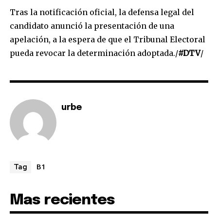
Tras la notificación oficial, la defensa legal del
Join our community of
candidato anunció la presentación de una
SUBSCRIBERS and be part of the
apelación, a la espera de que el Tribunal Electoral
conversation.
pueda revocar la determinación adoptada./
#DTV
/
To subscribe, simply enter your email address on our website
or click the subscribe button below. Don't worry, we respect
your privacy and won't spam your inbox. Your information is
safe with us.
urbe
SUBSCRIBE
B1
Tag
I've read and accept the
Privacy Policy
.
Mas recientes