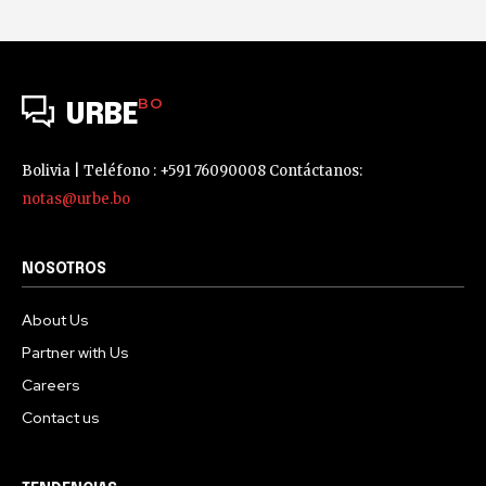
BO
URBE
Bolivia | Teléfono : +591 76090008 Contáctanos:
notas@urbe.bo
NOSOTROS
About Us
Partner with Us
Careers
Contact us