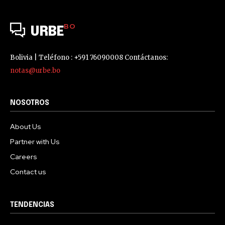
BO
URBE
Bolivia | Teléfono : +591 76090008 Contáctanos:
notas@urbe.bo
NOSOTROS
About Us
Partner with Us
Careers
Contact us
TENDENCIAS