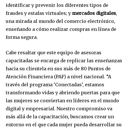
identificar y prevenir los diferentes tipos de
Join our community of
fraudes y estafas virtuales; y
mercados digitales
,
SUBSCRIBERS and be part of the
conversation.
una mirada al mundo del comercio electrónico,
enseñando a cómo realizar compras en línea de
To subscribe, simply enter your email address on our website
forma segura.
or click the subscribe button below. Don't worry, we respect
your privacy and won't spam your inbox. Your information is
safe with us.
Cabe resaltar que este equipo de asesoras
capacitadas se encarga de replicar las enseñanzas
hacia su clientela en sus más de 80 Puntos de
Atención Financiera (PAF) a nivel nacional. “A
través del programa ‘Conectadas’, estamos
SUBSCRIBE
transformando vidas y abriendo puertas para que
las mujeres se conviertan en líderes en el mundo
I've read and accept the
Privacy Policy
.
digital y empresarial. Nuestro compromiso va
más allá de la capacitación, buscamos crear un
entorno en el que cada mujer pueda desarrollar su