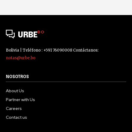
BO
URBE
Bolivia | Teléfono : +591 76090008 Contáctanos:
notas@urbe.bo
NOSOTROS
About Us
Partner with Us
Careers
Contact us