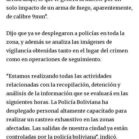
solo impacto de un arma de fuego, aparentemente,
de calibre 9mm”.
Dijo que ya se desplegaron a policías en toda la
zona, y además se analiza las imágenes de
vigilancia obtenidas tanto en el lugar del crimen
como en operaciones de seguimiento.
“Estamos realizando todas las actividades
Join our community of
relacionadas con la recopilación, detención y
SUBSCRIBERS and be part of the
análisis de la información que se evaluará en las
conversation.
siguientes horas. La Policía Boliviana ha
To subscribe, simply enter your email address on our website
desplegado personal altamente capacitado para
or click the subscribe button below. Don't worry, we respect
realizar un rastreo exhaustivo en las zonas
your privacy and won't spam your inbox. Your information is
safe with us.
afectadas. Las salidas de nuestra ciudad ya están
controladas por la policía boliviana”, indicó.