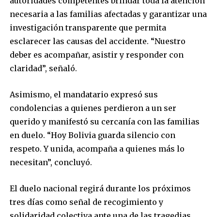
autoridades competentes brindar toda la atención
necesaria a las familias afectadas y garantizar una
investigación transparente que permita
esclarecer las causas del accidente. “Nuestro
deber es acompañar, asistir y responder con
claridad”, señaló.
Join our community of
SUBSCRIBERS and be part of the
Asimismo, el mandatario expresó sus
conversation.
condolencias a quienes perdieron a un ser
To subscribe, simply enter your email address on our website
querido y manifestó su cercanía con las familias
or click the subscribe button below. Don't worry, we respect
en duelo. “Hoy Bolivia guarda silencio con
your privacy and won't spam your inbox. Your information is
safe with us.
respeto. Y unida, acompaña a quienes más lo
necesitan”, concluyó.
El duelo nacional regirá durante los próximos
tres días como señal de recogimiento y
SUBSCRIBE
solidaridad colectiva ante una de las tragedias