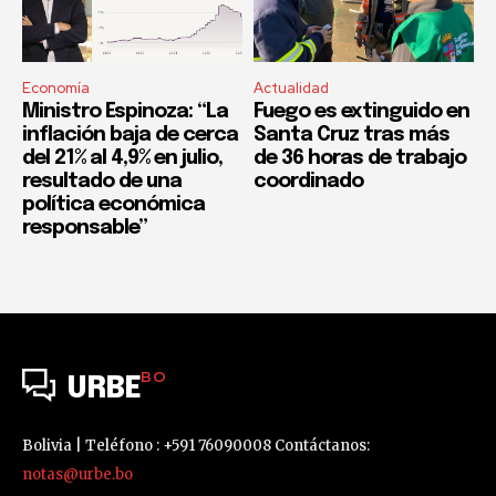
Economía
Actualidad
Ministro Espinoza: “La
Fuego es extinguido en
inflación baja de cerca
Santa Cruz tras más
del 21% al 4,9% en julio,
de 36 horas de trabajo
resultado de una
coordinado
política económica
responsable”
BO
URBE
Bolivia | Teléfono : +591 76090008 Contáctanos:
notas@urbe.bo