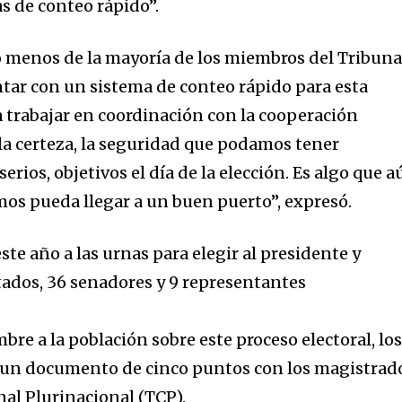
d be part
s de conteo rápido”.
tion.
lo menos de la mayoría de los miembros del Tribuna
mail address on our website or click
tar con un sistema de conteo rápido para esta
t worry, we respect your privacy and
I've read and a
a trabajar en coordinación con la cooperación
mation is safe with us.
 la certeza, la seguridad que podamos tener
erios, objetivos el día de la elección. Es algo que 
mos pueda llegar a un buen puerto”, expresó.
ste año a las urnas para elegir al presidente y
tados, 36 senadores y 9 representantes
mbre a la población sobre este proceso electoral, lo
n un documento de cinco puntos con los magistrad
nal Plurinacional (TCP).