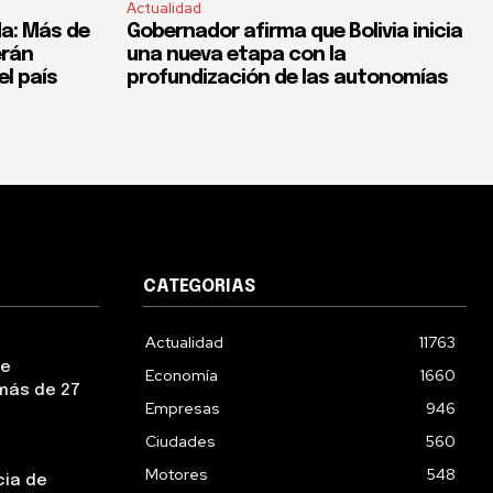
Actualidad
a: Más de
Gobernador afirma que Bolivia inicia
erán
una nueva etapa con la
el país
profundización de las autonomías
CATEGORIAS
Actualidad
11763
ue
Economía
1660
más de 27
Empresas
946
Ciudades
560
Motores
548
cia de