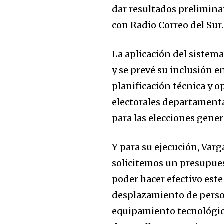
dar resultados preliminar
con Radio Correo del Sur.
La aplicación del sistema
y se prevé su inclusión en
planificación técnica y o
electorales departamental
para las elecciones gener
Y para su ejecución, Varg
solicitemos un presupues
poder hacer efectivo est
desplazamiento de perso
Join our commu
equipamiento tecnológico