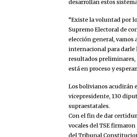
SUBSCRIBERS an
desarrollan estos sistema
of the conversa
“Existe la voluntad por 
To subscribe, simply enter your e
Supremo Electoral de con
the subscribe button below. Don'
elección general, vamos 
won't spam your inbox. Your infor
internacional para darle
resultados preliminares, s
está en proceso y espera
Los bolivianos acudirán e
vicepresidente, 130 dipu
supraestatales.
Con el fin de dar certidu
vocales del TSE firmaro
del Tribunal Constitucio