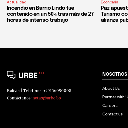
Actualidad
Economía
Incendio en Barrio Lindo fue
Paz apuest
contenido en un 50% tras más de 27
Turismo co
horas de intenso trabajo
alianza púb
BO
NOSOTROS
URBE
About Us
Bolivia | Teléfono : +591 76090008
Partner with 
Contáctanos:
notas@urbe.bo
Careers
Contact us