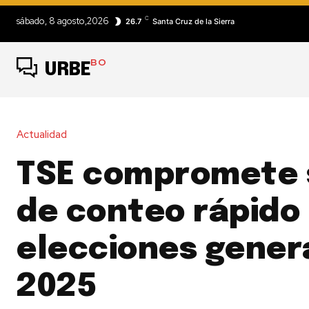
C
sábado, 8 agosto,2026
26.7
Santa Cruz de la Sierra
BO
URBE
Actualidad
TSE compromete 
de conteo rápido 
elecciones gener
2025