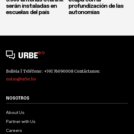
5.000 antenas Starlink
etapa con la
serán instaladas en
profundización de las
escuelas del país
autonomías
BO
URBE
Bolivia | Teléfono : +591 76090008 Contáctanos:
notas@urbe.bo
NOSOTROS
About Us
Partner with Us
Careers