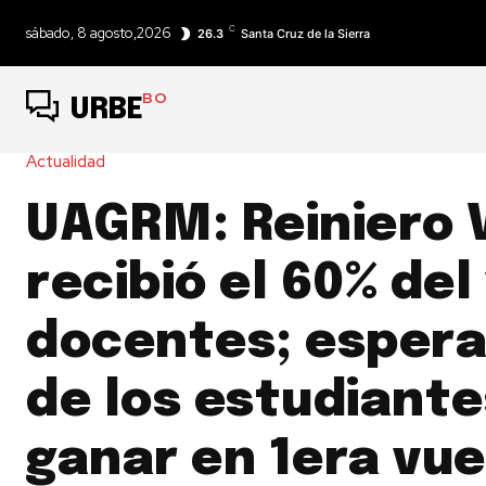
C
sábado, 8 agosto,2026
26.3
Santa Cruz de la Sierra
BO
URBE
Actualidad
UAGRM: Reiniero 
recibió el 60% del
docentes; espera 
de los estudiante
ganar en 1era vue