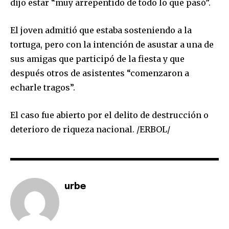
dijo estar “muy arrepentido de todo lo que pasó”.
El joven admitió que estaba sosteniendo a la
tortuga, pero con la intención de asustar a una de
sus amigas que participó de la fiesta y que
después otros de asistentes “comenzaron a
echarle tragos”.
El caso fue abierto por el delito de destrucción o
Join our community of
deterioro de riqueza nacional. /ERBOL/
SUBSCRIBERS and be part of the
conversation.
To subscribe, simply enter your email address on our website
or click the subscribe button below. Don't worry, we respect
urbe
your privacy and won't spam your inbox. Your information is
safe with us.