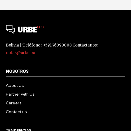
BO
URBE
Bolivia | Teléfono : +591 76090008 Contáctanos:
notas@urbe.bo
NOSOTROS
About Us
Partner with Us
Careers
Contact us
TENDENCIAS